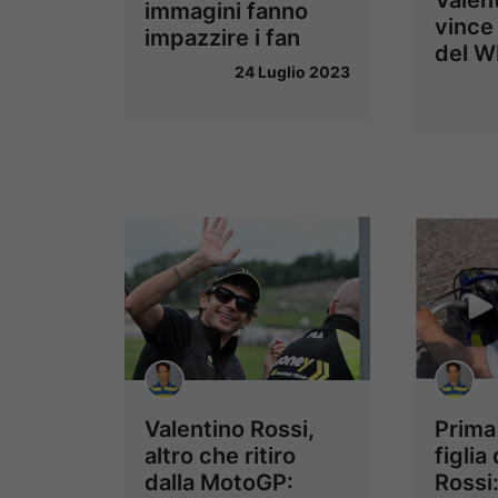
Valen
immagini fanno
vince
impazzire i fan
del W
24 Luglio 2023
Valentino Rossi,
Prima 
altro che ritiro
figlia
dalla MotoGP:
Rossi