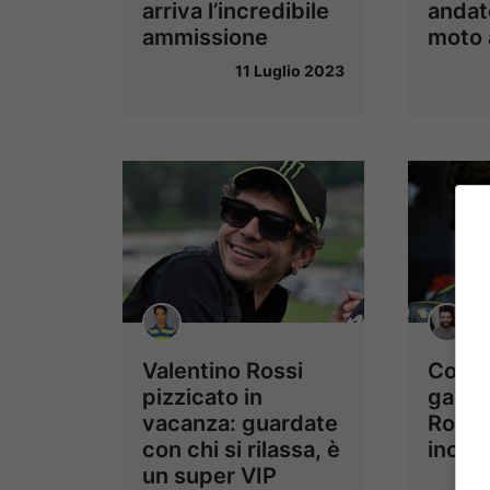
arriva l’incredibile
andato
ammissione
moto 
11 Luglio 2023
Valentino Rossi
Con c
pizzicato in
gareg
vacanza: guardate
Rossi
con chi si rilassa, è
incred
un super VIP