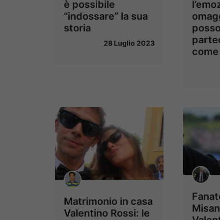
è possibile
l’emo
“indossare” la sua
omagg
storia
poss
parte
28 Luglio 2023
come
Fanat
Matrimonio in casa
Misan
Valentino Rossi: le