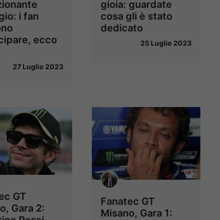
zionante
gioia: guardate
io: i fan
cosa gli è stato
ono
dedicato
cipare, ecco
25 Luglio 2023
27 Luglio 2023
ec GT
Fanatec GT
o, Gara 2:
Misano, Gara 1: