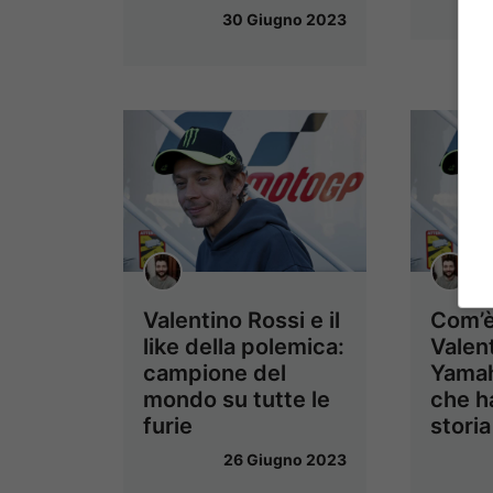
30 Giugno 2023
Valentino Rossi e il
Com’è
like della polemica:
Valent
campione del
Yamah
mondo su tutte le
che h
furie
storia
26 Giugno 2023