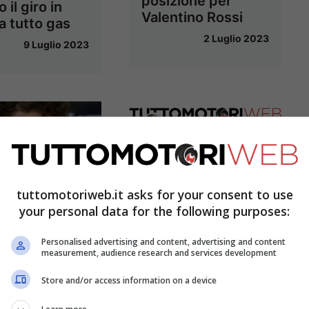
posizione per
 il giro in
Valentino Rossi
a tutto gas
2 Luglio 2023
9 Luglio 2023
Valentino Rossi
torna in pista: ecco
gli orari della 24
tuttomotoriweb.it asks for your consent to use
ore di Spa
your personal data for the following purposes:
28 Giugno 2023
he auto
Personalised advertising and content, advertising and content
gia Valentino
measurement, audience research and services development
? Un bolide
Store and/or access information on a device
ibile
29 Giugno 2023