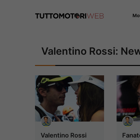
Vai
al
Mo
contenuto
Valentino Rossi: Ne
Valentino Rossi
Fanat