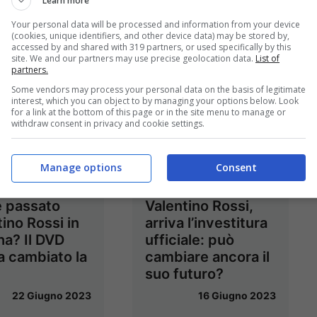
Learn more
Your personal data will be processed and information from your device
(cookies, unique identifiers, and other device data) may be stored by,
accessed by and shared with 319 partners, or used specifically by this
site. We and our partners may use precise geolocation data.
List of
partners.
Some vendors may process your personal data on the basis of legitimate
interest, which you can object to by managing your options below. Look
for a link at the bottom of this page or in the site menu to manage or
withdraw consent in privacy and cookie settings.
Manage options
Consent
 passato
Valentino Rossi,
ino Rossi in
arriva l’investitura
a? Il DVD
ufficiale: può
a cambiato la
cambiare ancora il
suo futuro?
22 Giugno 2023
16 Giugno 2023