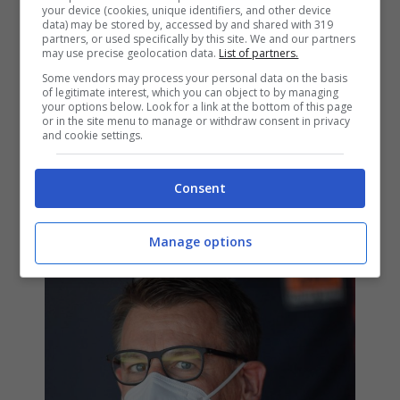
your device (cookies, unique identifiers, and other device
data) may be stored by, accessed by and shared with 319
partners, or used specifically by this site. We and our partners
may use precise geolocation data.
List of partners.
Some vendors may process your personal data on the basis
of legitimate interest, which you can object to by managing
your options below. Look for a link at the bottom of this page
Valentino Rossi stellare: meglio
or in the site menu to manage or withdraw consent in privacy
and cookie settings.
di tutti i piloti MotoGP 2021
messi insieme
Consent
20 Dicembre 2020
Manage options