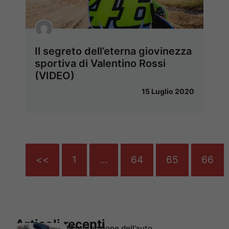
Il segreto dell’eterna giovinezza
sportiva di Valentino Rossi
(VIDEO)
15 Luglio 2020
<<
1
…
64
65
66
Articoli recenti
Manutenzione dell’auto