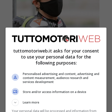
“Valentino Rossi, così è triste”: il
rammarico di Fausto Gresini
tuttomotoriweb.it asks for your consent
20 Dicembre 2020
to use your personal data for the
following purposes:
Personalised advertising and content, advertising and
content measurement, audience research and
services development
Store and/or access information on a device
Learn more
Your personal data will be processed and information from