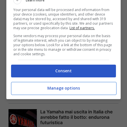
Learn more
Your personal data will be processed and information from
Motociclismo
your device (cookies, unique identifiers, and other device
data) may be stored by, accessed by and shared with 319
partners, or used specifically by this site. We and our partners
may use precise geolocation data.
List of partners.
Ducati ha cercato un campione
Some vendors may process your personal data on the basis
straordinario: emerge la verità sulla
of legitimate interest, which you can object to by managing
trattativa sottotraccia
your options below. Look for a link at the bottom of this page
or in the site menu to manage or withdraw consent in privacy
Superbike
and cookie settings.
Consent
Grave lutto nel motociclismo: addio
ad una vera leggenda
Motociclismo
Manage options
La Yamaha mai uscita in Italia che
avrebbe fatto il botto: endurona
futuristica