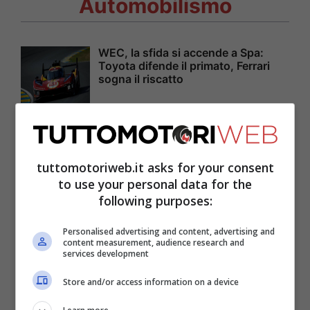
Automobilismo
WEC, la sfida si accende a Spa:
Toyota difende il primato, Ferrari
sogna il riscatto
Tragedia al Nürburgring: incidente
nella NLS, perde la vita il pilota Juha
tuttomotoriweb.it asks for your consent
Miettinen
to use your personal data for the
following purposes:
Personalised advertising and content, advertising and
Verstappen passa già alla
content measurement, audience research and
Mercedes? Guardate cosa lo
services development
aspetta
Store and/or access information on a device