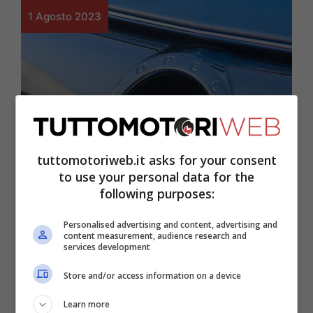
1 Agosto 2023
Auto
,
Mercato
tuttomotoriweb.it asks for your consent
Nuova Opel Corsa,
to use your personal data for the
following purposes:
ancora più bella ed
elettrificata: le immagini
Personalised advertising and content, advertising and
content measurement, audience research and
services development
fanno scalpore
Store and/or access information on a device
Learn more