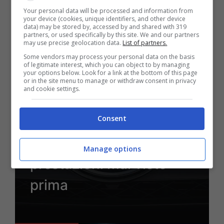
1 Agosto 2023
Your personal data will be processed and information from
your device (cookies, unique identifiers, and other device
data) may be stored by, accessed by and shared with 319
partners, or used specifically by this site. We and our partners
may use precise geolocation data.
List of partners.
Some vendors may process your personal data on the basis
of legitimate interest, which you can object to by managing
your options below. Look for a link at the bottom of this page
or in the site menu to manage or withdraw consent in privacy
and cookie settings.
News
Nuova Mercedes AMG
Consent
GLC: il SUV sportivo con
Manage options
prestazioni mai viste
prima