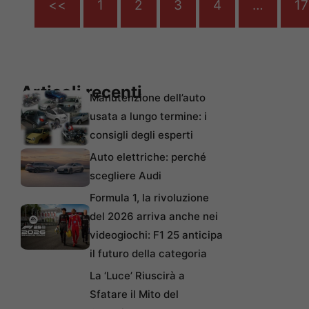
<<
1
2
3
4
…
1
Articoli recenti
Manutenzione dell’auto
usata a lungo termine: i
consigli degli esperti
Auto elettriche: perché
scegliere Audi
Formula 1, la rivoluzione
del 2026 arriva anche nei
videogiochi: F1 25 anticipa
il futuro della categoria
La ‘Luce’ Riuscirà a
Sfatare il Mito del