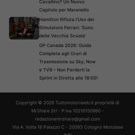
Cavallino? Un Nuovo
Capitolo per Maranello
Hamilton Rifiuta l’Uso del
Simulatore Ferrari: ‘Sono
della Vecchia Scuola’
GP Canada 2026: Guida
Completa agli Orari di
Trasmissione su Sky, Now
e TV8 – Non Perderti la
Sprint in Diretta alle 18:00!
Copyright © 2026 Tuttomotoriweb.it proprietà di
MrShare Srl - P.Iva 10216150960 -
redazionemrshare@gmail.com
Via A. Volta 16 Palazzo C - 20093 Cologno Monzese