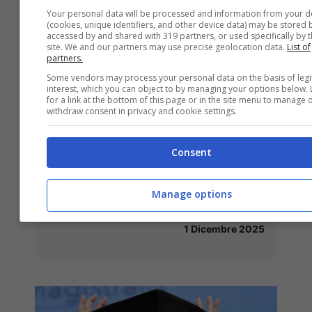
Your personal data will be processed and information from your d
(cookies, unique identifiers, and other device data) may be stored 
accessed by and shared with 319 partners, or used specifically by t
site. We and our partners may use precise geolocation data.
List of
partners.
Some vendors may process your personal data on the basis of legi
interest, which you can object to by managing your options below.
for a link at the bottom of this page or in the site menu to manage 
withdraw consent in privacy and cookie settings.
Consent
Che fine faranno le auto GPL? Il
loro destino sembra segnato,
Manage options
ma c’è una novità
1 Dicembre 2025