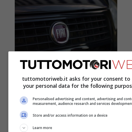
La FIAT prepara il ritorno di un
modello leggendario: le
tuttomotoriweb.it asks for your consent to
immagini fanno già sognare,
your personal data for the following purpos
sarà super accessoriato
Personalised advertising and content, advertising and cont
1 Dicembre 2025
measurement, audience research and services developmen
Store and/or access information on a device
Learn more