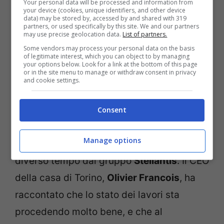
debutto della Grande
Your personal data will be processed and information from
your device (cookies, unique identifiers, and other device
data) may be stored by, accessed by and shared with 319
Panda 4X4
partners, or used specifically by this site. We and our partners
may use precise geolocation data.
List of partners.
Some vendors may process your personal data on the basis
of legitimate interest, which you can object to by managing
La
FIAT
Panda 4X4 è una vera e propria
your options below. Look for a link at the bottom of this page
or in the site menu to manage or withdraw consent in privacy
leggenda del nostro automotive, un
and cookie settings.
modello che fece il proprio debutto sul
mercato nel lontano 1983.
Nei primi mesi
Consent
del 2026 potrebbe esordire la nuova
Manage options
Grande Panda 4X4
, già annunciata da
diverso tempo dal gruppo
Stellantis
. Il CEO
della casa di Torino,
Olivier Francois
, ha
raccontato che lo stato dei lavori sta
procedendo molto bene, e che al