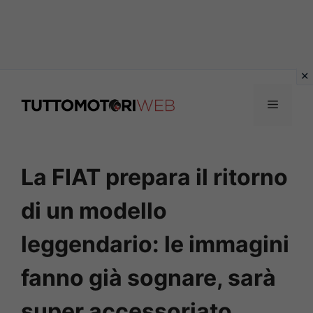
Vai
al
Menu
contenuto
La FIAT prepara il ritorno
di un modello
leggendario: le immagini
fanno già sognare, sarà
super accessoriato