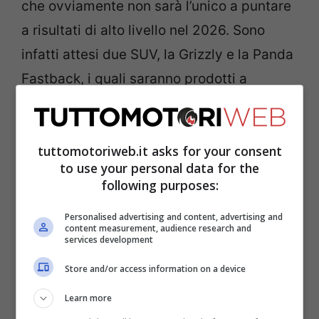
che ovviamente non sarà l’unico a puntare
a risultati di alto livello nel 2026. Sono
infatti attesi due SUV, la Grizzly e la Panda
Fastback, i quali saranno prodotti a
Kenitra, nello stabilimento di Stellantis
situato in Marocco. Con ogni probabilità,
la
tuttomotoriweb.it asks for your consent
FIAT porterà al debutto anche la Grande
to use your personal data for the
Panda 4X4
, le cui prime immagini erano
following purposes:
state diffuse già durante i primi mesi
Personalised advertising and content, advertising and
dell’anno. Andiamo a scoprire quali
content measurement, audience research and
services development
potrebbero essere i segreti del progetto.
Store and/or access information on a device
FIAT, nel 2026 il probabile
Learn more