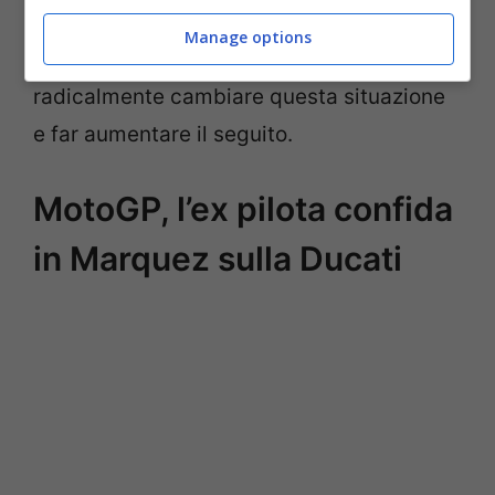
fase di calo di ascolti
, ma il ritorno al top
Manage options
del nativo di Cervera potrebbe
radicalmente cambiare questa situazione
e far aumentare il seguito.
MotoGP, l’ex pilota confida
in Marquez sulla Ducati