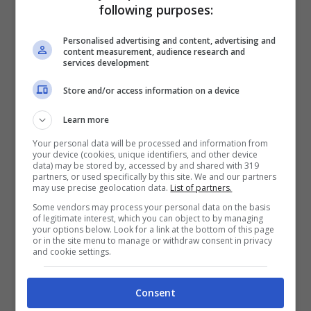
Gresini Racing
.
following purposes:
Personalised advertising and content, advertising and
Il sogno di guidare una
Ducati
si sta
content measurement, audience research and
services development
finalmente per realizzare, e quasi
certamente,
la potrà provare già dal test di
Store and/or access information on a device
Valencia di fine novembre
, che si terrà
Learn more
poche ore dopo l’ultima gara della
Your personal data will be processed and information from
your device (cookies, unique identifiers, and other device
stagione.
Il momento sarà seguitissimo da
data) may be stored by, accessed by and shared with 319
partners, or used specifically by this site. We and our partners
tutto il mondo
delle due ruote, visto che
may use precise geolocation data.
List of partners.
Some vendors may process your personal data on the basis
finirà un’era e ne inizierà una nuova.
of legitimate interest, which you can object to by managing
your options below. Look for a link at the bottom of this page
or in the site menu to manage or withdraw consent in privacy
and cookie settings.
Il fatto di vedere Marquez su una Ducati
può ridare hype ad una categoria che, in
Consent
questo momento,
è in difficoltà e vive una