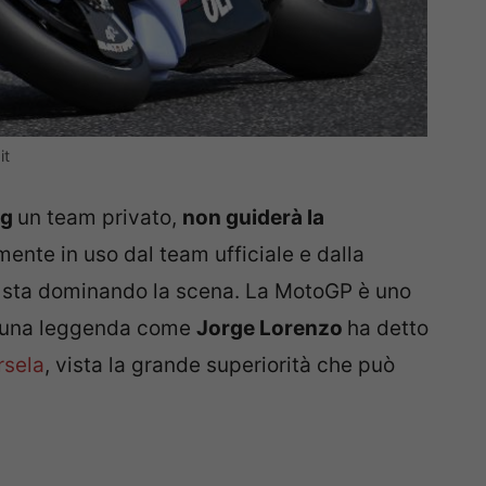
it
ng
un team privato,
non guiderà la
mente in uso dal team ufficiale e dalla
e sta dominando la scena. La MotoGP è uno
ed una leggenda come
Jorge Lorenzo
ha detto
rsela
, vista la grande superiorità che può