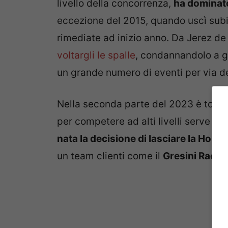
livello della concorrenza,
ha dominato
eccezione del 2015, quando uscì subi
rimediate ad inizio anno. Da Jerez de
voltargli le spalle
, condannandolo a ga
un grande numero di eventi per via dei
Nella seconda parte del 2023 è torna
per competere ad alti livelli serve u
nata la decisione di lasciare la Hond
un team clienti come il
Gresini Racin