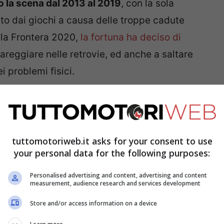
 la scena dal 2013 al 2019
, con la sola
to dai giochi a causa delle troppe cadute
 la Frontera 2020,
la fortuna ha deciso di
reggiare nelle retrovie, ed anche a saltare
 problemi fisici.
to ad una condizione fisica accettabile, ma
na moto che sia competitiva,
ed è da qui che è
a
, accettando persino di diventare un pilota di
tuttomotoriweb.it asks for your consent to use
your personal data for the following purposes:
g
.
Personalised advertising and content, advertising and content
measurement, audience research and services development
Store and/or access information on a device