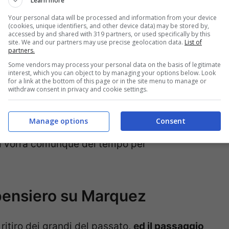
Learn more
Your personal data will be processed and information from your device
(cookies, unique identifiers, and other device data) may be stored by,
accessed by and shared with 319 partners, or used specifically by this
site. We and our partners may use precise geolocation data.
List of
partners.
Some vendors may process your personal data on the basis of legitimate
interest, which you can object to by managing your options below. Look
for a link at the bottom of this page or in the site menu to manage or
withdraw consent in privacy and cookie settings.
per il fenomeno della MotoGP arriverà subito
er la prima volta sulla Desmosedici nei test
Manage options
Consent
remo iniziare a capire il valore di questo
 ci vorrà comunque del tempo per
pensiero su Marquez
 ritiro dei grandi del passato,
ed il passaggio