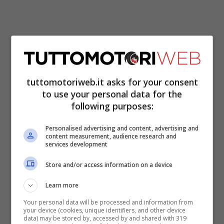
tuttomotoriweb.it asks for your consent
to use your personal data for the
following purposes:
Certo è che
l’addio di Marquez alla Honda
per passare ad un team privato sarebbe
Personalised advertising and content, advertising and
content measurement, audience research and
un azzardo
, oltre che un’umiliazione non
services development
da poco per la casa dell’Ala Dorata.
Store and/or access information on a device
Tuttavia, anche Marc
sa che correrebbe
Learn more
per la prima volta
non per una casa
Your personal data will be processed and information from
ufficiale, anche se il potenziale della
your device (cookies, unique identifiers, and other device
data) may be stored by, accessed by and shared with 319