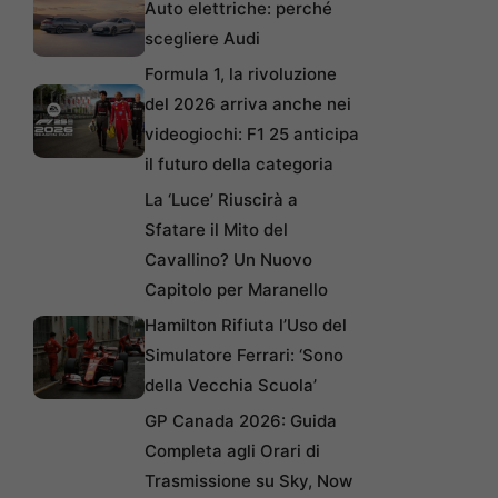
Auto elettriche: perché
scegliere Audi
Formula 1, la rivoluzione
del 2026 arriva anche nei
videogiochi: F1 25 anticipa
il futuro della categoria
La ‘Luce’ Riuscirà a
Sfatare il Mito del
Cavallino? Un Nuovo
Capitolo per Maranello
Hamilton Rifiuta l’Uso del
Simulatore Ferrari: ‘Sono
della Vecchia Scuola’
GP Canada 2026: Guida
Completa agli Orari di
Trasmissione su Sky, Now