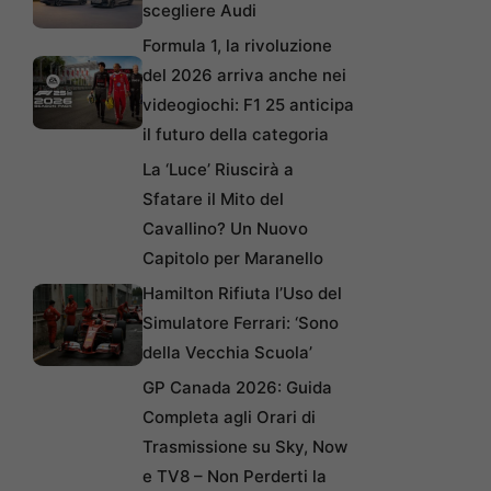
scegliere Audi
Formula 1, la rivoluzione
del 2026 arriva anche nei
videogiochi: F1 25 anticipa
il futuro della categoria
La ‘Luce’ Riuscirà a
Sfatare il Mito del
Cavallino? Un Nuovo
Capitolo per Maranello
Hamilton Rifiuta l’Uso del
Simulatore Ferrari: ‘Sono
della Vecchia Scuola’
GP Canada 2026: Guida
Completa agli Orari di
Trasmissione su Sky, Now
e TV8 – Non Perderti la