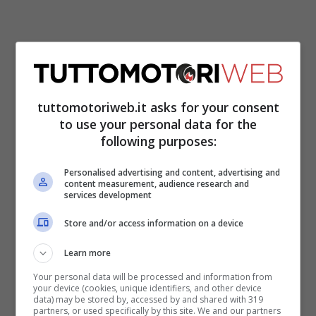
La Mazda sembra aver condotto davvero
tuttomotoriweb.it asks for your consent
un ottimo lavoro su questo gioiellino, ma
to use your personal data for the
ora vi andremo a parlare
di quelli che sono
following purposes:
i prezzi
e le offerte che vi mette a
Personalised advertising and content, advertising and
disposizione. Siamo sicuri che questa
content measurement, audience research and
services development
promozione farà al caso vostro, ma dovete
Store and/or access information on a device
fare in fretta perché non durerà a lungo.
Learn more
Mazda, ecco quanto vi
Your personal data will be processed and information from
your device (cookies, unique identifiers, and other device
data) may be stored by, accessed by and shared with 319
costerà questa vettura
partners, or used specifically by this site. We and our partners