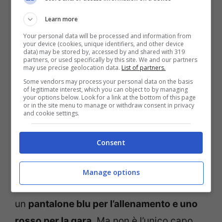
Learn more
Your personal data will be processed and information from
your device (cookies, unique identifiers, and other device
data) may be stored by, accessed by and shared with 319
partners, or used specifically by this site. We and our partners
may use precise geolocation data.
List of partners.
Some vendors may process your personal data on the basis
of legitimate interest, which you can object to by managing
your options below. Look for a link at the bottom of this page
Non è stato da meno proprio Marquez, che
or in the site menu to manage or withdraw consent in privacy
and cookie settings.
nel format video di
GQSpain
“
10 cose di
cui il pilota del Repsol Honda Team non
Consent
può fare a meno
” ha raccontato un po’ vizi,
riti e ossessioni che si porta dietro. Tra le
Manage options
prime curiosità ha confessato che indossa
un
pantalone blu per l’allenamento e uno
rosso per la gara
. Ma non è l’unico capo