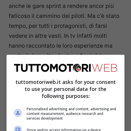
anche le gare sprint a rendere ancor più
faticoso il cammino dei piloti. Ma c’è stato
tempo, per tutti i protagonisti, di farsi
vedere in altre vesti. In tv infatti molti
hanno raccontato le loro esperienze ma
anche la loro vita, dentro e fuori dal
paddock.
tuttomotoriweb.it asks for your consent
Marquez e i particolari
to use your personal data for the
following purposes:
immancabili
Personalised advertising and content, advertising and
content measurement, audience research and
services development
Store and/or access information on a device