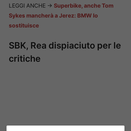
LEGGI ANCHE ->
Superbike, anche Tom
Sykes mancherà a Jerez: BMW lo
sostituisce
SBK, Rea dispiaciuto per le
critiche