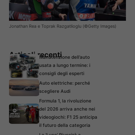
Jonathan Rea e Toprak Razgatlioglu (©Getty Images)
Articoli recenti
Manutenzione dell’auto
usata a lungo termine: i
consigli degli esperti
Auto elettriche: perché
scegliere Audi
Formula 1, la rivoluzione
del 2026 arriva anche nei
videogiochi: F1 25 anticipa
il futuro della categoria
La ‘Luce’ Riuscirà a