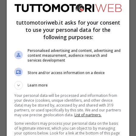
Rea
in un’intervista a
Speedweek
ha
tuttomotoriweb.it asks for your consent
to use your personal data for the
raccontato di aver ricevuto un po’ di
following purposes:
critiche spiacevoli dopo la penalità di
Personalised advertising and content, advertising and
Razgatlioglu
a Magny-Cours, dato che c’è
content measurement, audience research and
services development
stata una sua segnalazione e di Kawasaki:
«
Alcuni commenti sui social network non
Store and/or access information on a device
sono stati carini, soprattutto da alcuni fan
Learn more
estremi. Bisogna restare forti e credere di
Your personal data will be processed and information from
your device (cookies, unique identifiers, and other device
aver fatto la cosa giusta. Ritengo mio
data) may be stored by, accessed by and shared with 319
partners, or used specifically by this site. We and our partners
dovere riportare ciò che vedo in pista.
may use precise geolocation data.
List of partners.
Some vendors may process your personal data on the basis
Siamo professionisti e sappiamo che viene
of legitimate interest, which you can object to by managing
your options below. Look for a link at the bottom of this page
penalizzato chi tocca il verde nell’ultimo