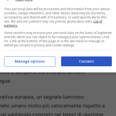
Learn more
Your personal data will be processed and information from your device
(cookies, unique identifiers, and other device data) may be stored by,
accessed by and shared with 319 partners, or used specifically by this
site. We and our partners may use precise geolocation data.
List of
partners.
Some vendors may process your personal data on the basis of legitimate
interest, which you can object to by managing your options below. Look
for a link at the bottom of this page or in the site menu to manage or
withdraw consent in privacy and cookie settings.
Manage options
Consent
ti in tempo reale da ABS, sensori di velocità e
ttivo è semplice ma cruciale: attirare
egue.
rmativa europea, un segnale luminoso
rvello umano molto più velocemente rispetto a
n un vantaggio concreto nei tempi di reazione,