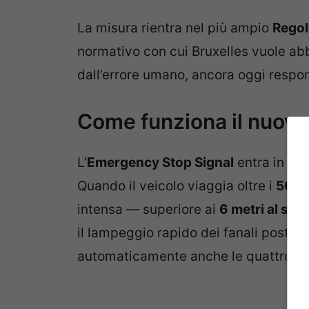
La misura rientra nel più ampio
Rego
normativo con cui Bruxelles vuole abba
dall’errore umano, ancora oggi respons
Come funziona il nuovo
L’
Emergency Stop Signal
entra in azi
Quando il veicolo viaggia oltre i
50 k
intensa — superiore ai
6 metri al se
il lampeggio rapido dei fanali poster
automaticamente anche le quattro fr