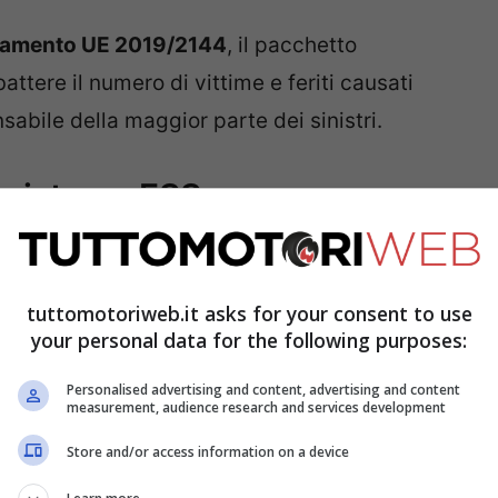
lamento UE 2019/2144
, il pacchetto
ttere il numero di vittime e feriti causati
abile della maggior parte dei sinistri.
 sistema ESS
one soltanto nelle situazioni di emergenza.
m/h
e registra una decelerazione molto
tuttomotoriweb.it asks for your consent to use
condo quadrato
— l’elettronica di bordo attiva
your personal data for the following purposes:
iori. In alcune auto possono accendersi
Personalised advertising and content, advertising and content
measurement, audience research and services development
ecce.
Store and/or access information on a device