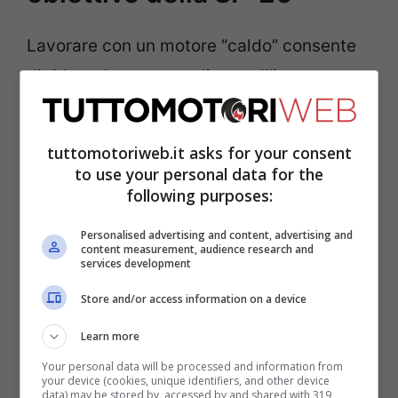
Lavorare con un motore “caldo” consente
di ridurre la massa radiante all’interno
delle fiancate. In parole semplici, serve
meno raffreddamento.
tuttomotoriweb.it asks for your consent
to use your personal data for the
Questo si traduce in radiatori più piccoli,
following purposes:
impianti meno pesanti e soprattutto in una
Personalised advertising and content, advertising and
content measurement, audience research and
libertà aerodinamica molto maggiore. Le
services development
fiancate della SF-26 possono così
Store and/or access information on a device
diventare più strette ed estreme,
Learn more
migliorando la gestione dei flussi verso il
Your personal data will be processed and information from
retrotreno.
your device (cookies, unique identifiers, and other device
data) may be stored by, accessed by and shared with 319