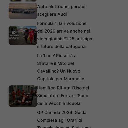
Auto elettriche: perché
scegliere Audi
Formula 1, la rivoluzione
del 2026 arriva anche nei
videogiochi: F1 25 anticipa
il futuro della categoria
La ‘Luce’ Riuscirà a
Sfatare il Mito del
Cavallino? Un Nuovo
Capitolo per Maranello
Hamilton Rifiuta l’Uso del
Simulatore Ferrari: ‘Sono
della Vecchia Scuola’
GP Canada 2026: Guida
Completa agli Orari di
Trasmissione su Sky, Now