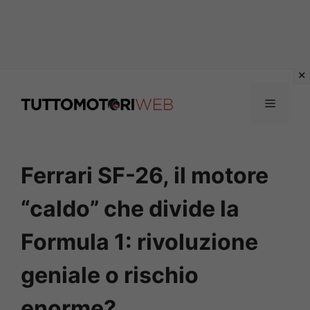
Vai
al
Menu
contenuto
Ferrari SF-26, il motore
“caldo” che divide la
Formula 1: rivoluzione
geniale o rischio
enorme?