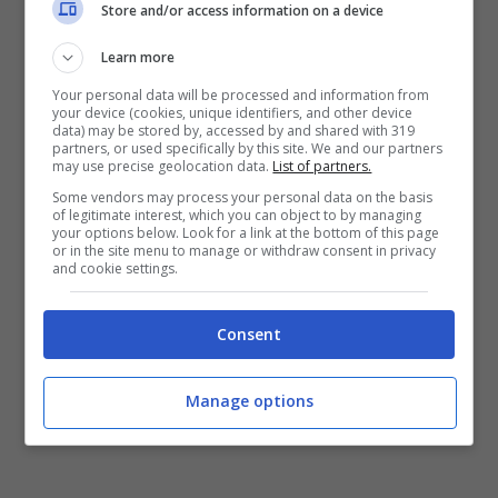
Nulla si può escludere dopo il rilancio delle
Store and/or access information on a device
famiglie 500 e Panda, oltre alla
600 e alla
Learn more
Topolino.
Your personal data will be processed and information from
your device (cookies, unique identifiers, and other device
data) may be stored by, accessed by and shared with 319
partners, or used specifically by this site. We and our partners
Il render della nuova FIAT
may use precise geolocation data.
List of partners.
Some vendors may process your personal data on the basis
Uno
of legitimate interest, which you can object to by managing
your options below. Look for a link at the bottom of this page
or in the site menu to manage or withdraw consent in privacy
and cookie settings.
Consent
Manage options