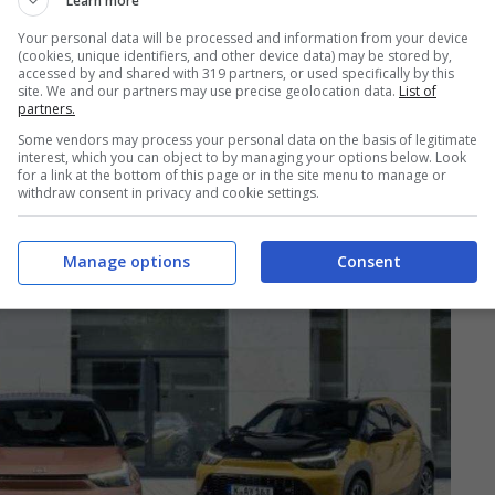
Learn more
r un segmento A in Europa. In questo modo
Your personal data will be processed and information from your device
(cookies, unique identifiers, and other device data) may be stored by,
 18% e chi vorrà potrà richiederla anche
accessed by and shared with 319 partners, or used specifically by this
site. We and our partners may use precise geolocation data.
List of
 caso preparatevi a divertirvi a bordo perché
partners.
re il piccolo genio.
Some vendors may process your personal data on the basis of legitimate
interest, which you can object to by managing your options below. Look
for a link at the bottom of this page or in the site menu to manage or
withdraw consent in privacy and cookie settings.
Manage options
Consent