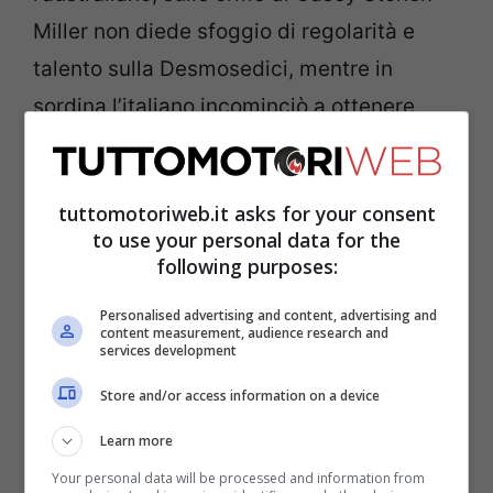
Miller non diede sfoggio di regolarità e
talento sulla Desmosedici, mentre in
sordina l’italiano incominciò a ottenere
risultati di spessore già a metà
campionato 2021. La dura battaglia con
tuttomotoriweb.it asks for your consent
Fabio Quartararo
venne persa, ma Bagnaia
to use your personal data for the
capì di poter puntare al mondiale nella
following purposes:
stagione successiva.
Personalised advertising and content, advertising and
content measurement, audience research and
services development
Pecco nel 2022 e nel 2023 si è laureato
Store and/or access information on a device
campione del mondo della classe regina
con merito, sfruttando anche bene le
Learn more
qualità di moto spaziali. L’italiano, infatti,
Your personal data will be processed and information from