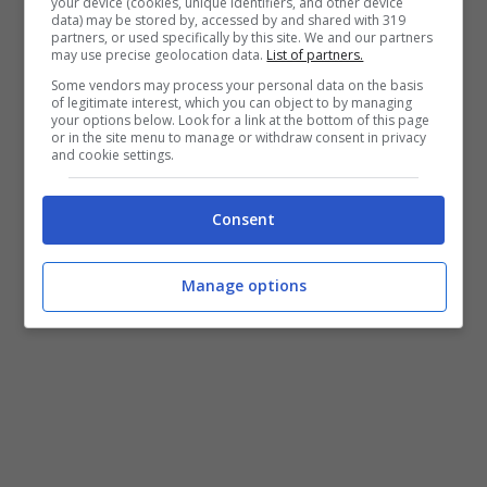
your device (cookies, unique identifiers, and other device
piegò la resistenza del
Diablo e di
data) may be stored by, accessed by and shared with 319
partners, or used specifically by this site. We and our partners
Martinator.
Quest’ultimo si è rifatto con gli
may use precise geolocation data.
List of partners.
Some vendors may process your personal data on the basis
interessi nella scorsa annata,
of legitimate interest, which you can object to by managing
your options below. Look for a link at the bottom of this page
detronizzando il torinese nell’ultimo round
or in the site menu to manage or withdraw consent in privacy
and cookie settings.
di Valencia.
Consent
La critica a Bagnaia
Manage options