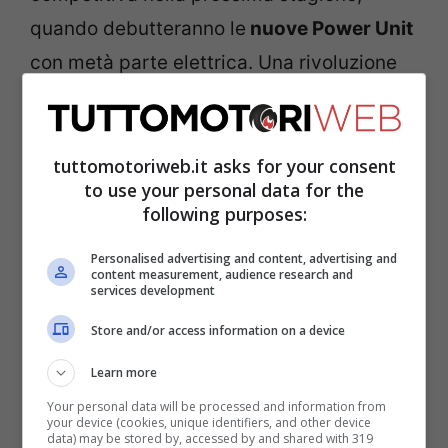
quando debutteranno le
nuove Power Unit
con metà parte elettrica. Una rivoluzione
che RB confezionerà in casa con l’aiuto
della Ford. Il quattro volte iridato,
nonostante le premesse, non siano
tuttomotoriweb.it asks for your consent
to use your personal data for the
esaltanti ha deciso di rimanere nel drink
following purposes:
team.
Personalised advertising and content, advertising and
content measurement, audience research and
services development
La squadra con sede a
Milton Keynes
, nel
giro di un anno, ha fatto a meno del
Store and/or access information on a device
progettista Adrian Newey, del team
Learn more
principal Christian Horner e dell’esperto
Your personal data will be processed and information from
your device (cookies, unique identifiers, and other device
driver Sergio Perez. Lo scossone che ha
data) may be stored by, accessed by and shared with 319