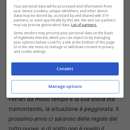
mondiale
Your personal data will be processed and information from
your device (cookies, unique identifiers, and other device
data) may be stored by, accessed by and shared with 319
Parlando ai microfoni di “
SKY Sports F1
partners, or used specifically by this site. We and our partners
may use precise geolocation data.
List of partners.
UK
“,
Jacques Villeneuve
ha analizzato il
Some vendors may process your personal data on the basis
of legitimate interest, which you can object to by managing
periodo nero di
Charles Leclerc
,
your options below. Look for a link at the bottom of this page
or in the site menu to manage or withdraw consent in privacy
condannato a guidare una
Ferrari
mai
and cookie settings.
realmente performante: “
Da quello che
Consent
posso vedere,
Charles è frustrato perché
sta iniziando a capire che non diventerà
Manage options
mai campione del mondo
. Ormai è in
Ferrari da molto tempo e la sua stella sta
tramontando, la situazione è peggiorata. Il
prossimo anno ci saranno delle regole del
tutto nuove, e di solito non è quello il