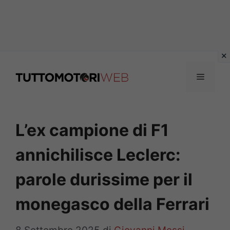
Vai
al
Menu
contenuto
L’ex campione di F1
annichilisce Leclerc:
parole durissime per il
monegasco della Ferrari