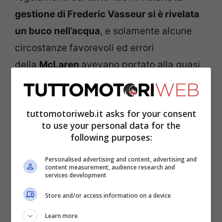
gestione di Frederic Vasseur si è rivelata
un buco nell’acqua
, e solamente alcune
circostanze favorevoli ed errori
della
McLaren
avevano portato alla quasi
conquista del titolo costruttori lo scorso
anno, poi comunque perso per 14 punti.
tuttomotoriweb.it asks for your consent
Leclerc è ormai ridotto alla condizione di
to use your personal data for the
eterna promessa, con il rischio di restare
following purposes:
incompiuto.
Personalised advertising and content, advertising and
content measurement, audience research and
services development
Leclerc, per Villeneuve
Store and/or access information on a device
non vincerà mai il
Learn more