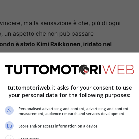
vincere, ma la sensazione è che, più di ogni
rlo, un aspetto che non può passare
ondo è stato Kimi Raikkonen, iridato nel
 destinato a continuare ancora a lungo, dal
di certo in grado di poter competere per il
 stesso Raikkonen, qualche settimana fa, si è
emica.
tuttomotoriweb.it asks for your consent to use
your personal data for the following purposes:
non è stato invitato a
Personalised advertising and content, advertising and content
measurement, audience research and services development
Store and/or access information on a device