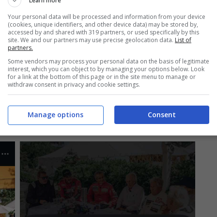
scena una splendida manifestazione nel cuore
Learn more
ood Festival of Speed. Qui è possibile ammirare
Your personal data will be processed and information from your device
(cookies, unique identifiers, and other device data) may be stored by,
accessed by and shared with 319 partners, or used specifically by this
 mondo del motorsport, che si esibiscono
site. We and our partners may use precise geolocation data.
List of
partners.
sso, troviamo anche personaggi leggendari.
Some vendors may process your personal data on the basis of legitimate
to un vero e proprio tavolo di leggende della
interest, which you can object to by managing your options below. Look
for a link at the bottom of this page or in the site menu to manage or
o. Presenti infatti ben 14 campioni del mondo
withdraw consent in privacy and cookie settings.
kie Stewart
,
Nigel Mansell
,
Mario
Manage options
Consent
 ancora.