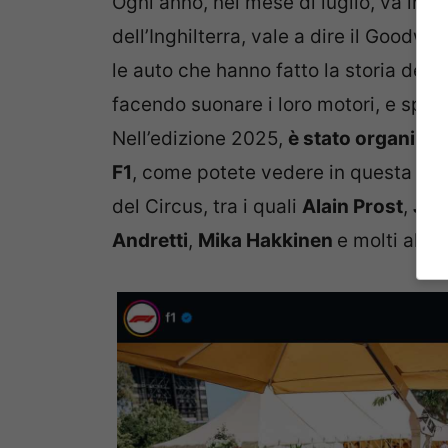
Ogni anno, nel mese di luglio, va in 
dell’Inghilterra, vale a dire il Goodw
le auto che hanno fatto la storia del
facendo suonare i loro motori, e spe
Nell’edizione 2025,
è stato organizza
F1
, come potete vedere in questa fot
del Circus, tra i quali
Alain Prost
,
Jac
Andretti
,
Mika Hakkinen
e molti altri