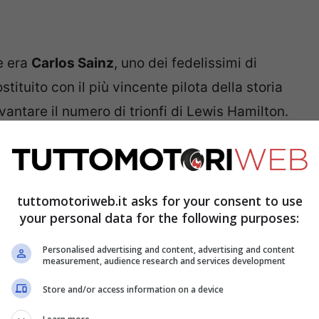
e era
Carlos Sainz
, uno dei fedelissimi di
tituito con il più vincente pilota della storia
 vantare il numero di trionfi di Lewis Hamilton.
fermare i progressi nel 2024. Il 7 volte
 Ferrari lottare sino all’ultima tappa, si
suolo vincente.
tuttomotoriweb.it asks for your consent to use
your personal data for the following purposes:
on ha mai trovato il feeling giusto al volante
Personalised advertising and content, advertising and content
a posizione nella gara breve di Shanghai,
measurement, audience research and services development
lo ha surclassato in questa annata, grazie a
Store and/or access information on a device
sfide domenicali. Sebbene la Ferrari avesse