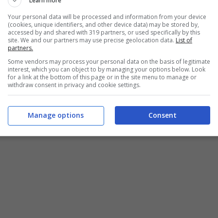
Learn more
tolo costruttori, Vasseur ha conservato il
Your personal data will be processed and information from your device
razie anche agli ultimi positivi risultati
(cookies, unique identifiers, and other device data) may be stored by,
accessed by and shared with 319 partners, or used specifically by this
ti ha ricevuto una proposta pluriennale.
site. We and our partners may use precise geolocation data.
List of
partners.
Some vendors may process your personal data on the basis of legitimate
s Leclerc su Vasseur
interest, which you can object to by managing your options below. Look
for a link at the bottom of this page or in the site menu to manage or
withdraw consent in privacy and cookie settings.
Manage options
Consent