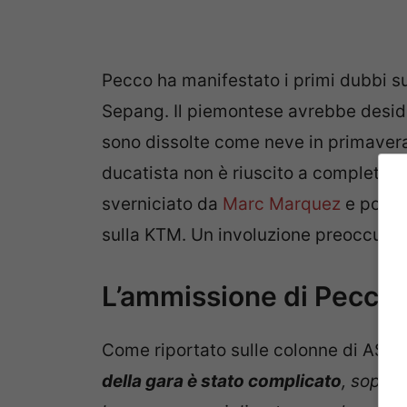
Pecco ha manifestato i primi dubbi sul
Sepang. Il piemontese avrebbe deside
sono dissolte come neve in primavera.
ducatista non è riuscito a completare
sverniciato da
Marc Marquez
e poi da
sulla KTM. Un involuzione preoccupan
L’ammissione di Pecco
Come riportato sulle colonne di AS il
della gara è stato complicato
, sopra