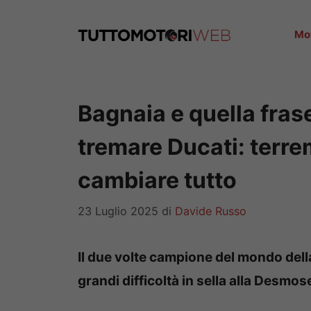
Vai
al
Mo
contenuto
Bagnaia e quella fras
tremare Ducati: terre
cambiare tutto
23 Luglio 2025
di
Davide Russo
Il due volte campione del mondo del
grandi difficoltà in sella alla Desmo