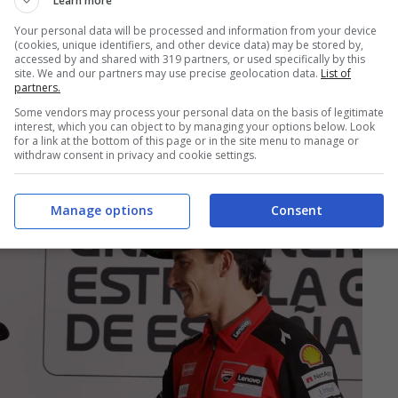
Learn more
 è stato sufficiente per portarmi sul podio
Your personal data will be processed and information from your device
rte. Ho sempre basato le mie prestazioni
(cookies, unique identifiers, and other device data) may be stored by,
accessed by and shared with 319 partners, or used specifically by this
erabile rispetto agli altri. L’anno scorso potevo
site. We and our partners may use precise geolocation data.
List of
partners.
ento in cui premo i freni, sono in difficoltà.
Some vendors may process your personal data on the basis of legitimate
roblema di frenata quest’anno. Forse dovrei
interest, which you can object to by managing your options below. Look
for a link at the bottom of this page or in the site menu to manage or
la mia guida
“.
withdraw consent in privacy and cookie settings.
Manage options
Consent