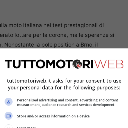
la moto italiana nei test prestagionali di
rato lottare per la corona, ma le speranze si
 Nonostante la pole position a Brno, il
 nemmeno un giro in prima posizione. E’ stato
 Marco Bezzecchi sull’Aprilia e
Pedro Acosta
te che dovrebbe far riflettere il campione.
tuttomotoriweb.it asks for your consent to use
your personal data for the following purposes:
 Bagnaia
Personalised advertising and content, advertising and content
measurement, audience research and services development
 centauro torinese ha confessato: “
L’inizio
Store and/or access information on a device
ttutto in frenata, come sempre. Da metà gara,