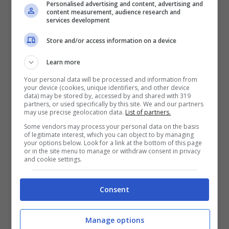
Personalised advertising and content, advertising and
content measurement, audience research and
potrebbe cambiare le sorti della stagione.
services development
Store and/or access information on a device
Ferrari, test al Mugello per
Learn more
provare la sospensione
Your personal data will be processed and information from
your device (cookies, unique identifiers, and other device
posteriore
data) may be stored by, accessed by and shared with 319
partners, or used specifically by this site. We and our partners
may use precise geolocation data.
List of partners.
Secondo quanto riportato dal sito web
Some vendors may process your personal data on the basis
of legitimate interest, which you can object to by managing
your options below. Look for a link at the bottom of this page
“
AutoRacer.it
“,
la Ferrari testerà la nuova
or in the site menu to manage or withdraw consent in privacy
and cookie settings.
sospensione posteriore al Mugello a
luglio
, sfruttando il Filming Day da 200 km
Consent
concesso dalla FIA. Secondo le
indiscrezioni, la novità verrà introdotta
Manage options