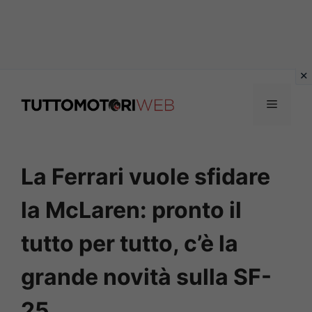
Vai
al
Menu
contenuto
La Ferrari vuole sfidare
la McLaren: pronto il
tutto per tutto, c’è la
grande novità sulla SF-
25