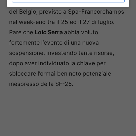
dalla Scuderia modenese al Gran Premio
del Belgio, previsto a Spa-Francorchamps
nel week-end tra il 25 ed il 27 di luglio.
Pare che
Loic Serra
abbia voluto
fortemente l’evento di una nuova
sospensione, investendo tante risorse,
dopo aver individuato la chiave per
sbloccare l’ormai ben noto potenziale
inespresso della SF-25.