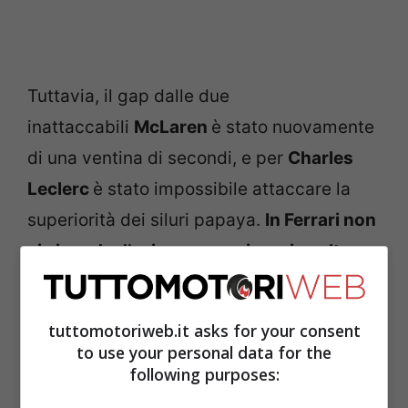
Tuttavia, il gap dalle due
inattaccabili
McLaren
è stato nuovamente
di una ventina di secondi, e per
Charles
Leclerc
è stato impossibile attaccare la
superiorità dei siluri papaya.
In Ferrari non
ci si perde d’animo e sono in arrivo altre
importanti novità
, nel tentativo di
sbloccare questo fantomatico potenziale
tuttomotoriweb.it asks for your consent
della SF-25, una monoposto che si è
to use your personal data for the
following purposes:
dimostrata competitiva solo a sprazzi. In
tal senso, è in cantiere una novità che