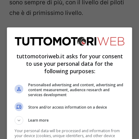
sono sempre di più, con il livello dei piloti
che è di primissimo livello.
tuttomotoriweb.it asks for your consent
to use your personal data for the
following purposes:
Personalised advertising and content, advertising and
content measurement, audience research and
services development
Store and/or access information on a device
Ovviamente però, la massima formula
Learn more
resta l’obiettivo più ambito per i piloti, ed il
Your personal data will be processed and information from
buon Mick non fa differenze. Dopo essere
your device (cookies, unique identifiers, and other device