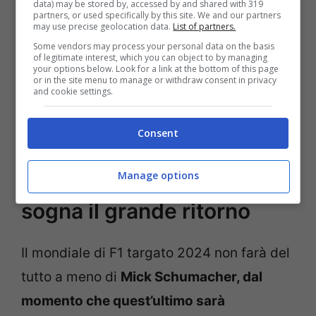
data) may be stored by, accessed by and shared with 319
stato licenziato dalla
Haas, è entrato in
partners, or used specifically by this site. We and our partners
may use precise geolocation data.
List of partners.
Mercedes con il ruolo di terzo
pilota
, con
Some vendors may process your personal data on the basis
of legitimate interest, which you can object to by managing
Toto Wolff
che ha fatto una di quelle
your options below. Look for a link at the bottom of this page
or in the site menu to manage or withdraw consent in privacy
operazioni di marketing che di certo hanno
and cookie settings.
fatto comodo al suo team. Ora per il
tedesco si apre una nuova strada.
Consent
F1, Mick Schumacher
Manage options
sogna il grande ritorno
Il mondiale di F1 targato 2024 non farà del
tutto a meno di
Mick Schumacher, dal
momento che quest’ultimo sarà