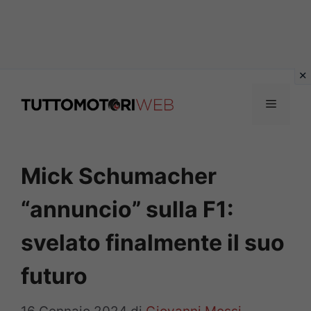
Vai
al
Menu
contenuto
Mick Schumacher
“annuncio” sulla F1:
svelato finalmente il suo
futuro