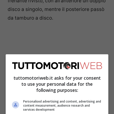
frenante rivisto, con all’anteriore un doppio
disco a singolo, mentre il posteriore passò
da tamburo a disco.
tuttomotoriweb.it asks for your consent
to use your personal data for the
following purposes:
La sella fu divisa in modo da migliorare la
Personalised advertising and content, advertising and
content measurement, audience research and
seduta corretta del pilota.
Il cupolino
services development