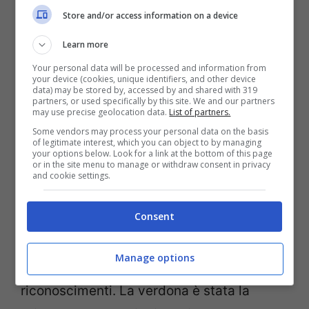
venne unito insieme alle altre carenature,
Store and/or access information on a device
risultando anche squadrato, mentre le
Learn more
frecce direzionali vennero integrate alle
Your personal data will be processed and information from
carene. Il risultato fu una moto meno
your device (cookies, unique identifiers, and other device
data) may be stored by, accessed by and shared with 319
spigolosa e più comoda. Le prestazioni
partners, or used specifically by this site. We and our partners
may use precise geolocation data.
List of partners.
aumentarono di gen in gen, sino al
Some vendors may process your personal data on the basis
of legitimate interest, which you can object to by managing
concetto di bolidi estremi della nuova gen.
your options below. Look for a link at the bottom of this page
or in the site menu to manage or withdraw consent in privacy
and cookie settings.
I mitici motori della
Consent
Kawasaki
Manage options
La Ninja ha raccolto numerosi
riconoscimenti. La verdona è stata la