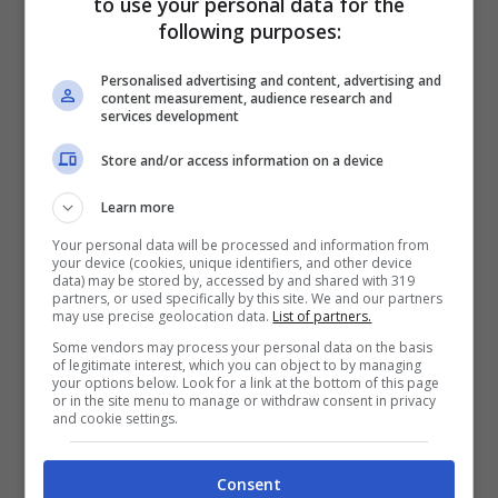
in queste situazioni. Scopriamo la verità
to use your personal data for the
following purposes:
sulla vicenda.
Personalised advertising and content, advertising and
content measurement, audience research and
Auto elettriche, c’è una
services development
nuova polemica
Store and/or access information on a device
Learn more
Your personal data will be processed and information from
your device (cookies, unique identifiers, and other device
data) may be stored by, accessed by and shared with 319
partners, or used specifically by this site. We and our partners
may use precise geolocation data.
List of partners.
Some vendors may process your personal data on the basis
of legitimate interest, which you can object to by managing
your options below. Look for a link at the bottom of this page
or in the site menu to manage or withdraw consent in privacy
and cookie settings.
Consent