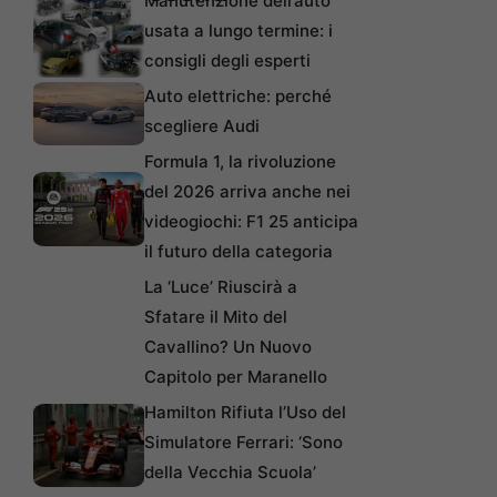
Manutenzione dell’auto
usata a lungo termine: i
consigli degli esperti
Auto elettriche: perché
scegliere Audi
Formula 1, la rivoluzione
del 2026 arriva anche nei
videogiochi: F1 25 anticipa
il futuro della categoria
La ‘Luce’ Riuscirà a
Sfatare il Mito del
Cavallino? Un Nuovo
Capitolo per Maranello
Hamilton Rifiuta l’Uso del
Simulatore Ferrari: ‘Sono
della Vecchia Scuola’