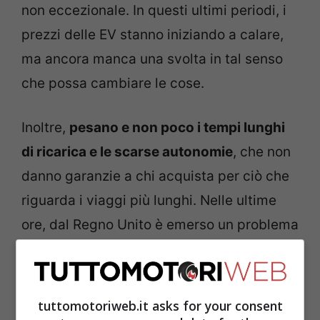
non eccezionale. In questi ultimi periodi, i
prezzi delle EV stanno iniziando a calare,
ma ancora manca una svolta in tal senso
che possa cambiare le cose.
Inoltre,
pesano e non poco i tempi lunghi
di ricarica e le scarse autonomie
, che non
danno garanzie a chi acquista per ciò che
riguarda i viaggi più lunghi. Nelle ultime
ore, dal Regno Unito è emerso un problema
enorme che si lega alla questione
incidenti, con le vetture ad emissioni zero
che possono essere molto problematiche
tuttomotoriweb.it asks for your consent