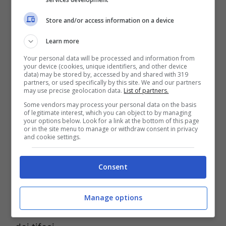
Mercedes, che non si sono mai viste.
Store and/or access information on a device
Sainz, ecco le sue parole
Learn more
dopo la fine della gara
Your personal data will be processed and information from
your device (cookies, unique identifiers, and other device
data) may be stored by, accessed by and shared with 319
partners, or used specifically by this site. We and our partners
Al termine della gara,
Carlos Sainz ha
may use precise geolocation data.
List of partners.
Some vendors may process your personal data on the basis
ammesso con amarezza che la Ferrari non
of legitimate interest, which you can object to by managing
your options below. Look for a link at the bottom of this page
valeva una posizione della sesta
, in
or in the site menu to manage or withdraw consent in privacy
and cookie settings.
un’intervista concessa a “
SKY Sport
F1
“. Lo
spagnolo ha ricordato come la
Ferrari
di
Consent
quest’anno vada in grande difficoltà su
questi tracciati,
dove è solamente la
Manage options
quarta forza
, per la frustrazione dei piloti e