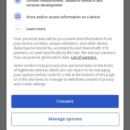
parole dopo la Sprint Race
content measurement, audience research and
services development
Store and/or access information on a device
La Sprint Race di Mandalika ha peggiorato
e non poco la situazione di
Pecco Bagnaia,
Learn more
che ora è staccato di 7 punti da Jorge
Your personal data will be processed and information from
your device (cookies, unique identifiers, and other device
Martin
. Il problema è che la gara rischia di
data) may be stored by, accessed by and shared with 319
partners, or used specifically by this site. We and our partners
seguire un copione simile, dal momento
may use precise geolocation data.
List of partners.
Some vendors may process your personal data on the basis
che dovrà scatterà di nuovo in 14esima
of legitimate interest, which you can object to by managing
your options below. Look for a link at the bottom of this page
piazza, mentre lo spagnolo sarà sesto.
or in the site menu to manage or withdraw consent in privacy
and cookie settings.
Consent
Manage options