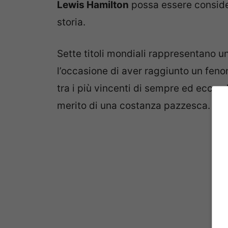
Lewis Hamilton
possa essere conside
storia.
Sette titoli mondiali rappresentano un
l’occasione di aver raggiunto un fe
tra i più vincenti di sempre ed ecco c
merito di una costanza pazzesca.