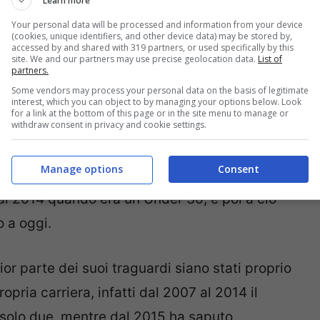
Learn more
Your personal data will be processed and information from your device
(cookies, unique identifiers, and other device data) may be stored by,
accessed by and shared with 319 partners, or used specifically by this
 stato legato alla
Mercedes,
all’inizio
site. We and our partners may use precise geolocation data.
List of
partners.
io
motore di punta alla McLaren
e poi
Some vendors may process your personal data on the basis of legitimate
interest, which you can object to by managing your options below. Look
 1 della Scuderia di Stoccarda, ma si può dire
for a link at the bottom of this page or in the site menu to manage or
withdraw consent in privacy and cookie settings.
arriera abbia saputo migliorare e non poco.
Manage options
Consent
giusto dare un’occhiata ai suoi risultati in
 al 2014 quando era un Under 30, e poi a ciò
o a oggi.
r parte dei suoi traguardi siano stati proprio
pria carriera, infatti dal 2007 al 2014 il
i solo due, mentre dal 2015 ha saputo