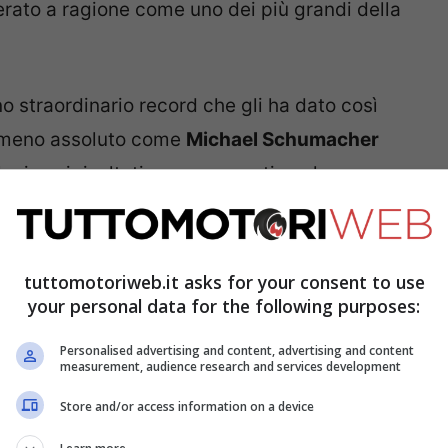
rato a ragione come uno dei più grandi della
o straordinario record che gli ha dato così
nomeno assoluto come
Michael Schumacher
he i suoi risultati sono avvenuti anche per
tuttomotoriweb.it asks for your consent to use
your personal data for the following purposes:
Personalised advertising and content, advertising and content
measurement, audience research and services development
Store and/or access information on a device