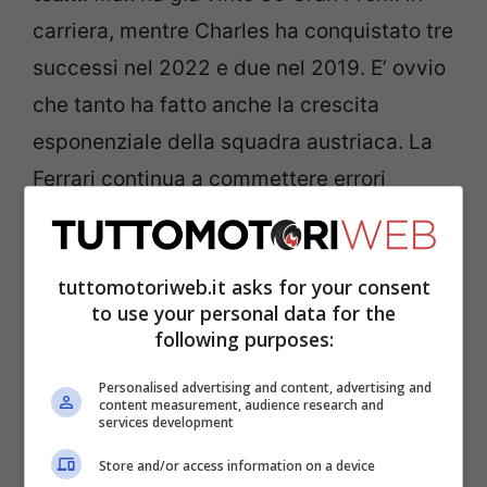
carriera, mentre Charles ha conquistato tre
successi nel 2022 e due nel 2019. E’ ovvio
che tanto ha fatto anche la crescita
esponenziale della squadra austriaca. La
Ferrari continua a commettere errori
banali, mentre la RB difficilmente sbaglia.
Verstappen, futuro in
tuttomotoriweb.it asks for your consent
to use your personal data for the
Ferrari?
following purposes:
Personalised advertising and content, advertising and
content measurement, audience research and
services development
Store and/or access information on a device