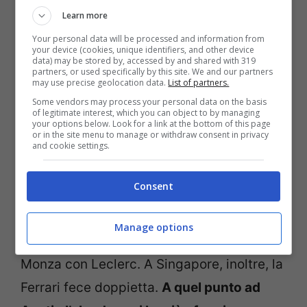
Learn more
Your personal data will be processed and information from
your device (cookies, unique identifiers, and other device
data) may be stored by, accessed by and shared with 319
partners, or used specifically by this site. We and our partners
may use precise geolocation data.
List of partners.
Some vendors may process your personal data on the basis
of legitimate interest, which you can object to by managing
In passato i tifosi non accolsero bene le
your options below. Look for a link at the bottom of this page
or in the site menu to manage or withdraw consent in privacy
dichiarazioni di Max in merito alla presunta
and cookie settings.
irregolarità dei motori del Cavallino
Consent
Rampante. Post summer break, nel 2019,
scoppiò la polemica nel Paddock per le
Manage options
performance monstre della SF90 a Spa e
Monza con Leclerc. A Singapore, inoltre, la
Ferrari fece doppietta.
A quel punto ad