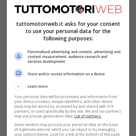
Mercedes
di
Lewis Hamilton
. Disastroso
anche il GP del Belgio del 2015, il
900esimo evento iridato a cui partecipò la
tuttomotoriweb.it asks for your consent
to use your personal data for the
Scuderia modenese, dove Seb si ritirò a
following purposes:
due giri dalla fine mentre era terzo.
Personalised advertising and content, advertising and
content measurement, audience research and
Per concludere, tutti ricorderanno la gara
services development
numero 1000 della storia della
Ferrari
nella
Store and/or access information on a device
massima formula, che risale al Mugello di
Learn more
due anni fa.
Charles Leclerc
e
Vettel
Your personal data will be processed and information from
your device (cookies, unique identifiers, and other device
furono umiliati dalla concorrenza,
data) may be stored by, accessed by and shared with 319
partners, or used specifically by this site. We and our partners
rimediando sorpassi praticamente ad ogni
may use precise geolocation data.
List of partners.
giro per via di un motore non certo
Some vendors may process your personal data on the basis
of legitimate interest, which you can object to by managing
prestazionale.
your options below. Look for a link at the bottom of this page