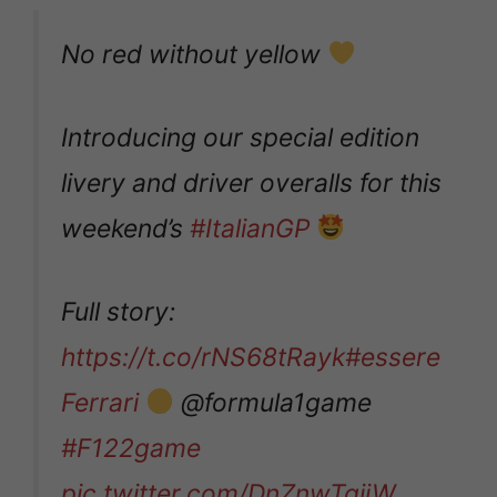
No red without yellow
Introducing our special edition
livery and driver overalls for this
weekend’s
#ItalianGP
Full story:
https://t.co/rNS68tRayk
#essere
Ferrari
@formula1game
#F122game
pic.twitter.com/DnZnwTqjjW