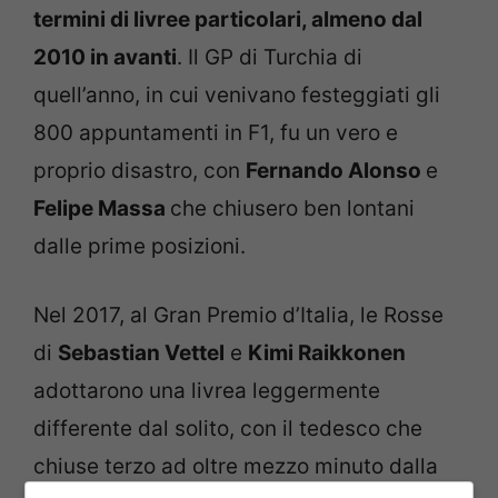
termini di livree particolari, almeno dal
2010 in avanti
. Il GP di Turchia di
quell’anno, in cui venivano festeggiati gli
800 appuntamenti in F1, fu un vero e
proprio disastro, con
Fernando Alonso
e
Felipe Massa
che chiusero ben lontani
dalle prime posizioni.
Nel 2017, al Gran Premio d’Italia, le Rosse
di
Sebastian Vettel
e
Kimi Raikkonen
adottarono una livrea leggermente
differente dal solito, con il tedesco che
chiuse terzo ad oltre mezzo minuto dalla