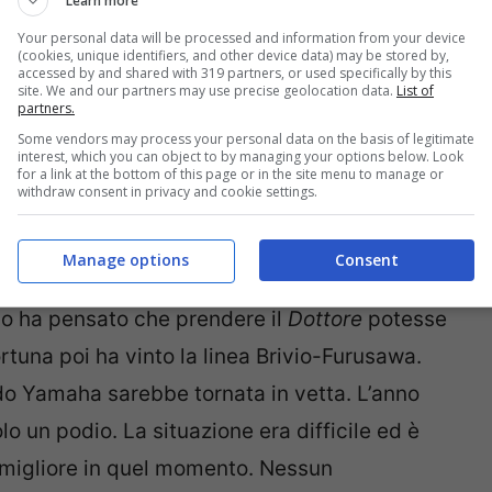
Learn more
Your personal data will be processed and information from your device
(cookies, unique identifiers, and other device data) may be stored by,
accessed by and shared with 319 partners, or used specifically by this
site. We and our partners may use precise geolocation data.
List of
ggiare Valentino. C’era chi riteneva che in
partners.
o che i meriti sarebbero stati suoi, invece in
Some vendors may process your personal data on the basis of legitimate
interest, which you can object to by managing your options below. Look
 della moto. Ma nel giugno 2003 è arrivato
for a link at the bottom of this page or in the site menu to manage or
withdraw consent in privacy and cookie settings.
etto e ha convinto il presidente Yamaha a
Manage options
Consent
no ha pensato che prendere il
Dottore
potesse
tuna poi ha vinto la linea Brivio-Furusawa.
o Yamaha sarebbe tornata in vetta. L’anno
olo un podio. La situazione era difficile ed è
l migliore in quel momento. Nessun