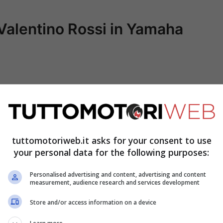
 Valentino Rossi in Yamaha
tuttomotoriweb.it asks for your consent to use
your personal data for the following purposes:
Personalised advertising and content, advertising and content
measurement, audience research and services development
 importante nel trasferimento di Rossi dalla
Store and/or access information on a device
iva semplice e in un’intervista a
interno della casa di Iwata non tutti erano