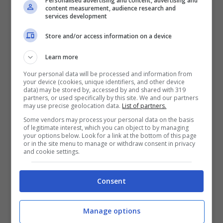
Personalised advertising and content, advertising and
il 14 dicembre per rimuovere tutte le
content measurement, audience research and
services development
piastre”.
Store and/or access information on a device
LEGGI ANCHE —>
Valentino Rossi, la
Learn more
confessione più privata: “Ho fatto tutto
Your personal data will be processed and information from
your device (cookies, unique identifiers, and other device
per un motivo”
data) may be stored by, accessed by and shared with 319
partners, or used specifically by this site. We and our partners
may use precise geolocation data.
List of partners.
Due interventi in vista
Some vendors may process your personal data on the basis
of legitimate interest, which you can object to by managing
your options below. Look for a link at the bottom of this page
or in the site menu to manage or withdraw consent in privacy
and cookie settings.
Consent
Manage options