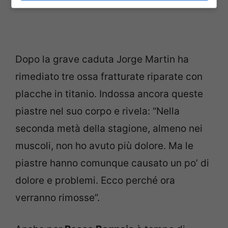
Dopo la grave caduta Jorge Martin ha
rimediato tre ossa fratturate riparate con
placche in titanio. Indossa ancora queste
piastre nel suo corpo e rivela: “Nella
seconda metà della stagione, almeno nei
muscoli, non ho avuto più dolore. Ma le
piastre hanno comunque causato un po’ di
dolore e problemi. Ecco perché ora
verranno rimosse”.