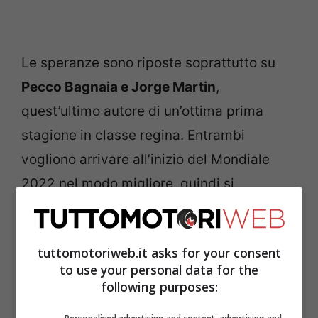
Le speranze sono riposte soprattutto su
Pecco Bagnaia e Jorge Martin
,
quest’ultimo autore di un’ottima prima
stagione in classe regina. Entrambi
vogliono arrivare all’inizio del Mondiale
2022 nel modo migliore, quindi si
accelerano i tempi anche per un
“tagliando” sanitario. Il pilota Pramac
tuttomotoriweb.it asks for your consent
Ducati, che ha riportato un brutto
to use your personal data for the
incidente a Portimao ad aprile, andrà sotto
following purposes:
i ferri tra pochi giorni. “Avrò un’operazione