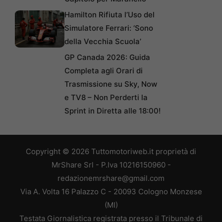
Hamilton Rifiuta l’Uso del
Simulatore Ferrari: ‘Sono
della Vecchia Scuola’
GP Canada 2026: Guida
Completa agli Orari di
Trasmissione su Sky, Now
e TV8 – Non Perderti la
Sprint in Diretta alle 18:00!
Copyright © 2026 Tuttomotoriweb.it proprietà di
MrShare Srl - P.Iva 10216150960 -
redazionemrshare@gmail.com
Via A. Volta 16 Palazzo C - 20093 Cologno Monzese
(MI)
Testata Giornalistica registrata presso il Tribunale di