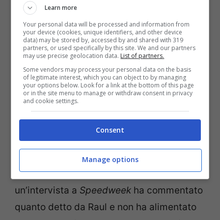
Learn more
KTM Ajo non ha lavorato al meglio
per
Your personal data will be processed and information from
consentirgli di vincere. Ha spiegato che
your device (cookies, unique identifiers, and other device
data) may be stored by, accessed by and shared with 319
nella sua parte del box è mancata una vera
partners, or used specifically by this site. We and our partners
may use precise geolocation data.
List of partners.
guida e che sono stati messi degli ostacoli
Some vendors may process your personal data on the basis
che invece
Gardner
non ha avuto.
of legitimate interest, which you can object to by managing
your options below. Look for a link at the bottom of this page
L’australiano ha bollato come “stronzate” le
or in the site menu to manage or withdraw consent in privacy
and cookie settings.
dichiarazioni del collega, che sarà suo
compagno anche in MotoGP nel team KTM
Consent
Tech3.
Manage options
Aki Ajo
, capo della squadra, in
un’intervista a
Speedweek
ha commentato
quanto detto da Raul e non ha alimentato