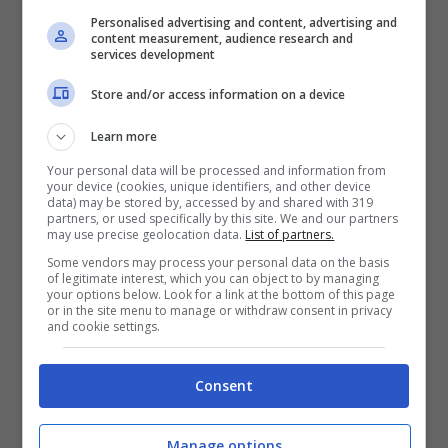
lottare per il titolo mondiale
anche se è
Personalised advertising and content, advertising and
content measurement, audience research and
services development
difficile prevedere cosa succederà nei
prossimi anni. Di sicuro tutti i team
Store and/or access information on a device
avranno le stesse possibilità sulla carta,
Learn more
quindi sta a noi progettare una vettura
Your personal data will be processed and information from
your device (cookies, unique identifiers, and other device
sufficientemente veloce
“. Non si pone limiti
data) may be stored by, accessed by and shared with 319
partners, or used specifically by this site. We and our partners
Alonso e spera che la scuderia francese
may use precise geolocation data.
List of partners.
faccia lo stesso con la progettazione della
Some vendors may process your personal data on the basis
of legitimate interest, which you can object to by managing
vettura per l’anno prossimo.
your options below. Look for a link at the bottom of this page
or in the site menu to manage or withdraw consent in privacy
and cookie settings.
Consent
Manage options