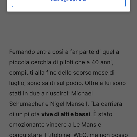
Fernando entra così a far parte di quella
piccola cerchia di piloti che a 40 anni,
compiuti alla fine dello scorso mese di
luglio, sono saliti sul podio. Oltre a lui sono
stati in due a riuscirci: Michael
Schumacher e Nigel Mansell. “La carriera
di un pilota
vive di alti e bassi
. È stato
emozionante vincere a Le Mans e
conquistare il titolo nel WEC, ma non posso