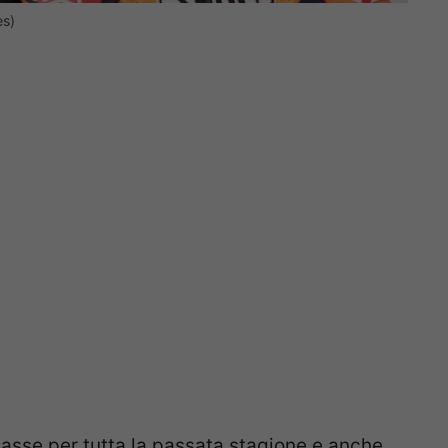
es)
lasse per tutta la passata stagione e anche