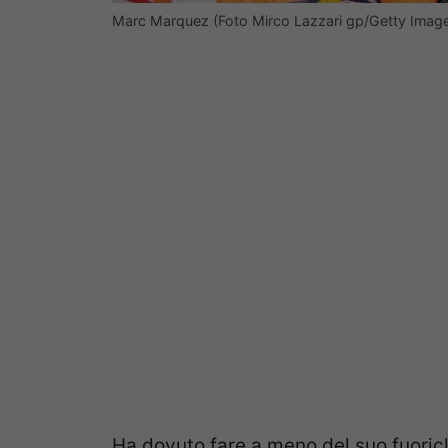
Marc Marquez (Foto Mirco Lazzari gp/Getty Imag
Ha dovuto fare a meno del suo fuoric