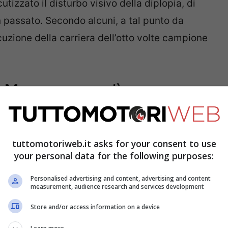
tizzato il disturbo visivo della diplopia, di
n passato. Secondo alcuni, a tal punto da
cuzione della carriera dell’otto volte campione
e Marquez non c’è
a
si ritrova nuovamente orfana del suo
 momento chiave: giovedì, infatti, a
Jerez de
tuttomotoriweb.it asks for your consent to use
test in chiave 2022, già cruciali per
your personal data for the following purposes:
lla prossima stagione. E Marc, come è
Personalised advertising and content, advertising and content
measurement, audience research and services development
Store and/or access information on a device