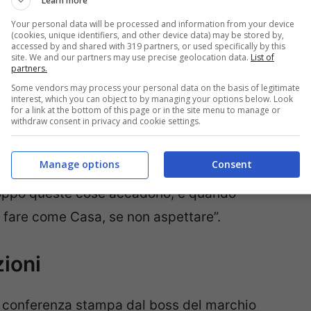
Learn more
Your personal data will be processed and information from your device
(cookies, unique identifiers, and other device data) may be stored by,
accessed by and shared with 319 partners, or used specifically by this
site. We and our partners may use precise geolocation data.
List of
partners.
Some vendors may process your personal data on the basis of legitimate
interest, which you can object to by managing your options below. Look
for a link at the bottom of this page or in the site menu to manage or
withdraw consent in privacy and cookie settings.
Manage options
Consent
o possibilità, ovviamente”, ha messo in chiaro
roppo queste cose accadono, e quando
 fare come Casa, se non aspettare”.
zioni
in conferenza stampa dal boss del marchio