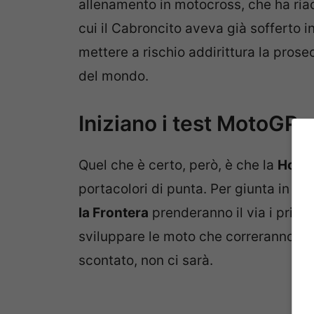
allenamento in motocross, che ha riacu
cui il Cabroncito aveva già sofferto i
mettere a rischio addirittura la prose
del mondo.
Iniziano i test MotoGP 
Quel che è certo, però, è che la
Hond
portacolori di punta. Per giunta in un
la Frontera
prenderanno il via i primi 
sviluppare le moto che correranno ne
scontato, non ci sarà.