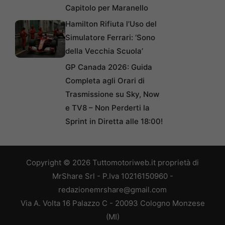
Capitolo per Maranello
Hamilton Rifiuta l’Uso del
Simulatore Ferrari: ‘Sono
della Vecchia Scuola’
GP Canada 2026: Guida
Completa agli Orari di
Trasmissione su Sky, Now
e TV8 – Non Perderti la
Sprint in Diretta alle 18:00!
Copyright © 2026 Tuttomotoriweb.it proprietà di
MrShare Srl - P.Iva 10216150960 -
redazionemrshare@gmail.com
Via A. Volta 16 Palazzo C - 20093 Cologno Monzese
(MI)