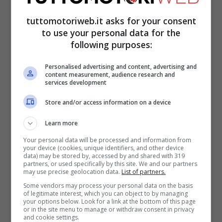
gara di Misano”.
tuttomotoriweb.it asks for your consent
to use your personal data for the
following purposes:
I problemi Honda, Pol
Espargaro spera in un
Personalised advertising and content, advertising and
content measurement, audience research and
services development
futuro migliore
Store and/or access information on a device
Pol Espargaro
ha poi rimarcato i progressi
Learn more
fatti dalla
Honda
: “Nelle ultime gare
Your personal data will be processed and information from
your device (cookies, unique identifiers, and other device
abbiamo lavora in quella direzione.
data) may be stored by, accessed by and shared with 319
partners, or used specifically by this site. We and our partners
Abbiamo cercato di fare il massimo con il
may use precise geolocation data.
List of partners.
Some vendors may process your personal data on the basis
pacchetto che avevamo cercando di
of legitimate interest, which you can object to by managing
your options below. Look for a link at the bottom of this page
gestire e pensando all’anno prossimo.
or in the site menu to manage or withdraw consent in privacy
and cookie settings.