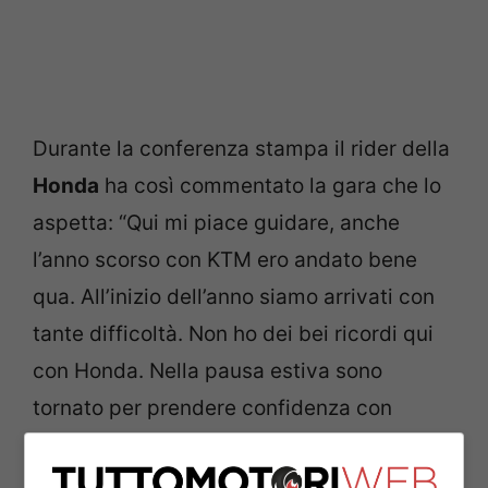
Durante la conferenza stampa il rider della
Honda
ha così commentato la gara che lo
aspetta: “Qui mi piace guidare, anche
l’anno scorso con KTM ero andato bene
qua. All’inizio dell’anno siamo arrivati con
tante difficoltà. Non ho dei bei ricordi qui
con Honda. Nella pausa estiva sono
tornato per prendere confidenza con
questa pista e mi sono sentito bene. Non
vedo l’ora di salire in sella dopo la bella