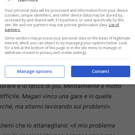
Learn more
na
– riporta Speedweek –
ma sfortunatamente
Your personal data will be processed and information from your device
(cookies, unique identifiers, and other device data) may be stored by,
 superare Haslam e van der Mark. Questo mi
accessed by and shared with 319 partners, or used specifically by this
site. We and our partners may use precise geolocation data.
List of
odio. So che c’era il potenziale per fare una
partners.
abato ci hanno reso la vita più difficile
».
Some vendors may process your personal data on the basis of legitimate
interest, which you can object to by managing your options below. Look
for a link at the bottom of this page or in the site menu to manage or
withdraw consent in privacy and cookie settings.
i
evidenzia che c’è un problema che nel
ha permesso di avere la costanza necessaria:
Manage options
Consent
osso problema, perché appena in pista c’è
liorare e io fatico di più. Mentalmente è molto
 difficile. Magari vinco una gara e in quella
rché, ma stiamo lavorando sui problemi
».
oblemi che lo attanagliano: «
Il mio problema