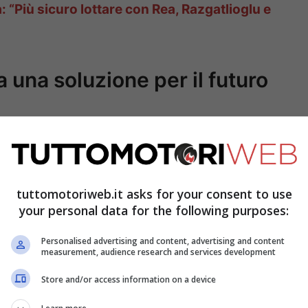
 “Più sicuro lottare con Rea, Razgatlioglu e
 una soluzione per il futuro
tuttomotoriweb.it asks for your consent to use
your personal data for the following purposes:
Personalised advertising and content, advertising and content
measurement, audience research and services development
Store and/or access information on a device
ammarico al termine di
Gara 2 Superbike
in