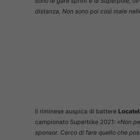
sono le gare sprint e la Superpole, o
distanza. Non sono poi così male nell
Il riminese auspica di battere
Locatell
campionato Superbike 2021: «
Non pe
sponsor. Cerco di fare quello che poss