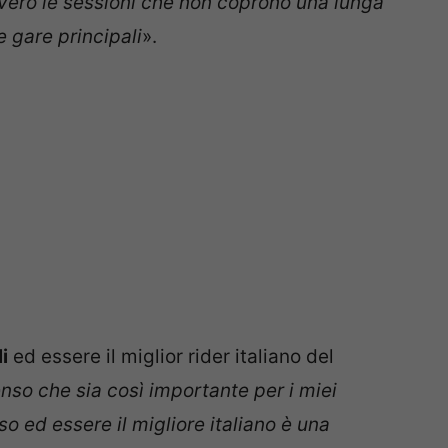
vvero le sessioni che non coprono una lunga
e gare principali
».
i
ed essere il miglior rider italiano del
nso che sia così importante per i miei
o ed essere il migliore italiano è una