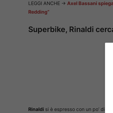
LEGGI ANCHE ->
Axel Bassani spiega:
Redding”
Superbike, Rinaldi cerca
Rinaldi
si è espresso con un po’ di r