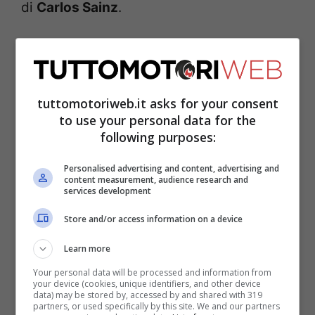
di
Carlos Sainz
.
Strategia azzeccata e
grande esecuzione di
tuttomotoriweb.it asks for your consent
Norris
to use your personal data for the
following purposes:
“È straordinario, non so cosa dire”,
Personalised advertising and content, advertising and
content measurement, audience research and
commenta a caldo un ancora scosso pilota
services development
inglese. “Non pensi mai di poter fare la
Store and/or access information on a device
pole finché non la ottieni. Questa sessione
Learn more
è stata folle. Stavamo andando bene e alla
Your personal data will be processed and information from
fine abbiamo preso la decisione di
your device (cookies, unique identifiers, and other device
data) may be stored by, accessed by and shared with 319
montare le slick. Per questo devo
partners, or used specifically by this site. We and our partners