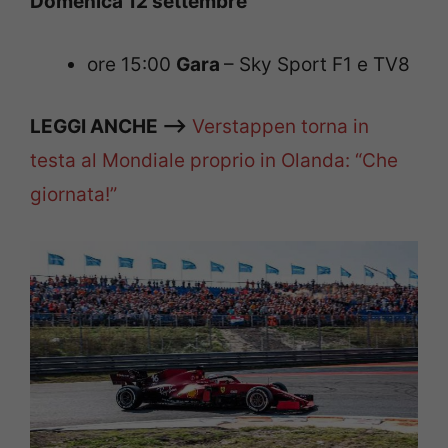
Domenica 12 settembre
ore 15:00
Gara
– Sky Sport F1 e TV8
LEGGI ANCHE —>
Verstappen torna in
testa al Mondiale proprio in Olanda: “Che
giornata!”