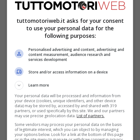
tuttomotoriweb.it asks for your consent
to use your personal data for the
following purposes:
Personalised advertising and content, advertising and
content measurement, audience research and
Non ci sarà la folla vista a Zandvoort, ma
services development
quantomeno per il GP d’Italia si tornerà ad
Store and/or access information on a device
avere il pubblico dopo un anno di assenza
Learn more
causa Covid. Certo,
gli spalti potranno
Your personal data will be processed and information from
essere riempiti “solo” al 50% della
your device (cookies, unique identifiers, and other device
data) may be stored by, accessed by and shared with 319
capienza
, ma si tratta di un passo verso la
partners, or used specifically by this site. We and our partners
may use precise geolocation data.
List of partners.
normalità. Potrà accedere all’autodromo
Some vendors may process your personal data on the basis
of legitimate interest, which you can object to by managing
chi è in possesso del green pass, chi ha
your options below. Look for a link at the bottom of this page
or in the site menu to manage or withdraw consent in privacy