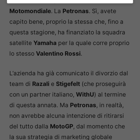
stavolta malese, e ben nota nel
Motomondiale
. La
Petronas
. Sì, avete
capito bene, proprio la stessa che, fino a
questa stagione, ha finanziato la squadra
satellite
Yamaha
per la quale corre proprio
lo stesso
Valentino Rossi
.
L’azienda ha già comunicato il divorzio dal
team di
Razali
e
Stigefelt
(che proseguirà
con un partner italiano,
WithU
) al termine
di questa annata. Ma
Petronas
, in realtà,
non avrebbe alcuna intenzione di ritirarsi
del tutto dalla
MotoGP
, dal momento che
la sua strategia di marketing globale