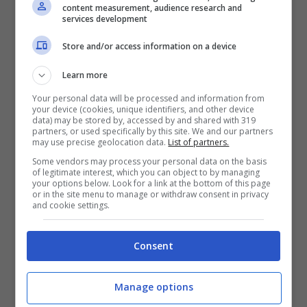
Che si sono cautelati, predisponendo un
content measurement, audience research and
services development
piano B: un nuovo sponsor principale che
Store and/or access information on a device
sarebbe pronto a subentrare alla
compagnia petrolifera mediorientale
Learn more
Aramco
, per garantire comunque i soldi
Your personal data will be processed and information from
your device (cookies, unique identifiers, and other device
per finanziare il team di
MotoGP
nella
data) may be stored by, accessed by and shared with 319
partners, or used specifically by this site. We and our partners
prossima stagione.
may use precise geolocation data.
List of partners.
Some vendors may process your personal data on the basis
of legitimate interest, which you can object to by managing
your options below. Look for a link at the bottom of this page
Valentino Rossi può
or in the site menu to manage or withdraw consent in privacy
and cookie settings.
portarsi dietro Petronas
Consent
E questo sponsor ha anche un’identità:
sarebbe un’altra compagnia petrolifera, ma
Manage options