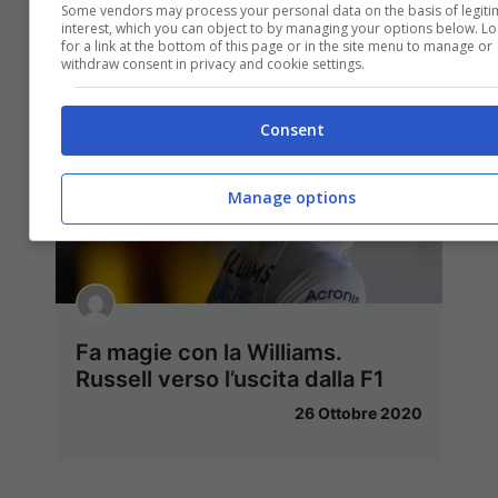
Some vendors may process your personal data on the basis of legiti
interest, which you can object to by managing your options below. L
for a link at the bottom of this page or in the site menu to manage or
withdraw consent in privacy and cookie settings.
Consent
Manage options
Fa magie con la Williams.
Russell verso l’uscita dalla F1
26 Ottobre 2020