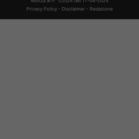
Monza al n° 1/2024 del 17-04-2024
Privacy Policy
-
Disclaimer
-
Redazione