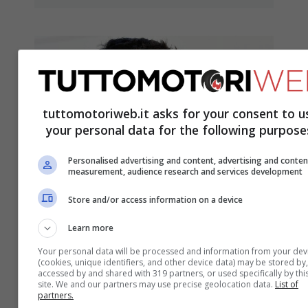
tuttomotoriweb.it asks for your consent to u
your personal data for the following purpose
Personalised advertising and content, advertising and conten
measurement, audience research and services development
Store and/or access information on a device
Russell o Perez: chi ha vinto il
Learn more
ballottaggio e correrà in
Your personal data will be processed and information from your dev
Williams nel 2021
(cookies, unique identifiers, and other device data) may be stored by,
accessed by and shared with 319 partners, or used specifically by thi
30 Ottobre 2020
site. We and our partners may use precise geolocation data.
List of
partners.