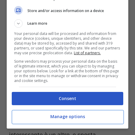
rallentato gli investimenti nei punti di
Store and/or access information on a device
ricarica. Lo si percepiva anche tra i
presenti: ogni volta che si citavano “stop-
Learn more
and-go” e burocrazia, più di uno annuiva in
Your personal data will be processed and information from
your device (cookies, unique identifiers, and other device
data) may be stored by, accessed by and shared with 319
silenzio.
partners, or used specifically by this site. We and our partners
may use precise geolocation data.
List of partners.
Some vendors may process your personal data on the basis
Eppure, i numeri dimostrano che, quando
of legitimate interest, which you can object to by managing
your options below. Look for a link at the bottom of this page
la regia funziona, gli effetti arrivano. Tra
or in the site menu to manage or withdraw consent in privacy
and cookie settings.
2024 e 2025 lo Stato ha stanziato 923,4
milioni di euro per le vetture 0-60 g/km di
Consent
CO2, con oltre 90 mila immatricolazioni
attivate (fonte: Unrae, conferenza stampa
Manage options
Luiss Roma). Ma il passaggio più
interessante è un altro, e sposta