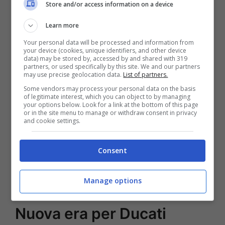
Store and/or access information on a device
Radiobrevetti Ducati (SSR Ducati), creata
Learn more
per sviluppare tecnologie per le
Your personal data will be processed and information from
comunicazioni radio.
your device (cookies, unique identifiers, and other device
data) may be stored by, accessed by and shared with 319
partners, or used specifically by this site. We and our partners
may use precise geolocation data.
List of partners.
La società voleva usare i brevetti del figlio
Some vendors may process your personal data on the basis
Adriano per un mercato emergente, con un
of legitimate interest, which you can object to by managing
your options below. Look for a link at the bottom of this page
grosso richiamo anche negli Stati Uniti.
or in the site menu to manage or withdraw consent in privacy
and cookie settings.
Adriano, Bruno e Marcello Cavalieri Ducati
cominciarono da un condensatore
Consent
chiamato “Manens”, nello scantinato di un
edificio di Bologna.
Manage options
Nuova era per Ducati