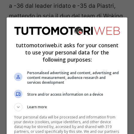
a -36 dal leader iridato e -35 da Piastri,
mettendo in scia il duo del team di Woking.
Nella giornata di oggi, tuttavia, vogliamo
concentrarci su alcuni episodi che nulla
tuttomotoriweb.it asks for your consent
hanno a che vedere con lo sport, ma che
to use your personal data for the
per onor di cronaca vanno analizzati.
A
following purposes:
margine del GP del Messico di F1, sono
Personalised advertising and content, advertising and
scoppiate alcune risse
tra tribune e Fan
content measurement, audience research and
services development
Zone, con risultati preoccupanti.
Store and/or access information on a device
F1, le orribili scene delle
Learn more
Your personal data will be processed and information from
risse al Gran Premio del
your device (cookies, unique identifiers, and other device
data) may be stored by, accessed by and shared with 319
partners, or used specifically by this site. We and our partners