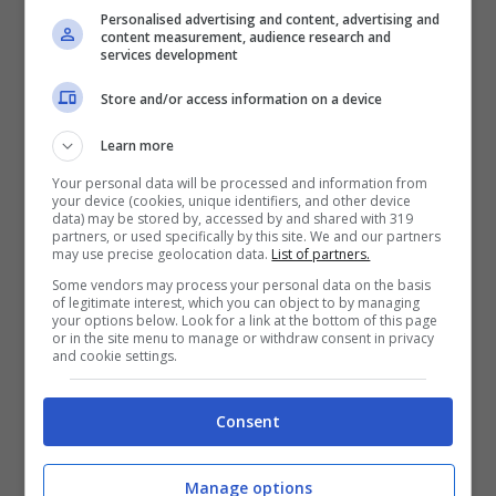
2027 in avanti. E di scossoni o
Personalised advertising and content, advertising and
content measurement, audience research and
accelerazioni nella trattativa, sino a questo
services development
momento, non ce ne sono stati.
Store and/or access information on a device
Learn more
Mercedes, cosa c’è dietro il
Your personal data will be processed and information from
your device (cookies, unique identifiers, and other device
mancato rinnovo di George
data) may be stored by, accessed by and shared with 319
partners, or used specifically by this site. We and our partners
may use precise geolocation data.
List of partners.
Russell
Some vendors may process your personal data on the basis
of legitimate interest, which you can object to by managing
your options below. Look for a link at the bottom of this page
George Russell
avrebbe richiesto un
or in the site menu to manage or withdraw consent in privacy
and cookie settings.
accordo pluriennale,
oltre ad uno
stipendio di circa 20 milioni di dollari
Consent
l’anno, aumentando rispetto a quello
attuale da 16 milioni di euro
, come riporta
Manage options