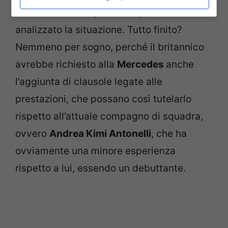
il sito web “
Autosport Web
“, che ha
analizzato la situazione. Tutto finito?
Nemmeno per sogno, perché il britannico
avrebbe richiesto alla
Mercedes
anche
l’aggiunta di clausole legate alle
prestazioni, che possano così tutelarlo
rispetto all’attuale compagno di squadra,
ovvero
Andrea Kimi Antonelli
, che ha
ovviamente una minore esperienza
rispetto a lui, essendo un debuttante.