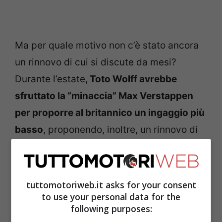
Ma per quale motivo non c’è stato ancora
un rinnovo di cui si discute da mesi?
Durante l’estate,
Toto Wolff avrebbe
sfruttato la “minaccia” Max Verstappen
per proporre al britannico un ingaggio più
basso
, proponendo, inoltre, un rinnovo di
una sola stagione. Dal canto suo, Russell
vuole un accordo pluriennale con la
Mercedes, cosa che lo andrebbe a
tuttomotoriweb.it asks for your consent
to use your personal data for the
preservare da un eventuale arrivo del
following purposes:
quattro volte campione del mondo dal