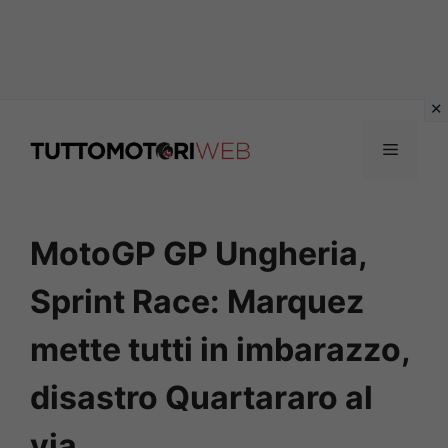
Vai
al
Menu
contenuto
MotoGP GP Ungheria,
Sprint Race: Marquez
mette tutti in imbarazzo,
disastro Quartararo al
via