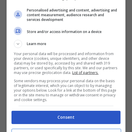
Personalised advertising and content, advertising and
content measurement, audience research and
MotoGP, Quartararo rovina
services development
i sogni di Bastianini alla
Store and/or access information on a device
partenza
Learn more
Your personal data will be processed and information from
your device (cookies, unique identifiers, and other device
Il debutto della MotoGP a Balaton regala
data) may be stored by, accessed by and shared with 319
partners, or used specifically by this site. We and our partners
subito colpi di scena.
Marc Marquez
parte
may use precise geolocation data.
List of partners.
Some vendors may process your personal data on the basis
come una furia e prende subito il
of legitimate interest, which you can object to by managing
your options below. Look for a link at the bottom of this page
comando,
mentre Fabio Quartararo
or in the site menu to manage or withdraw consent in privacy
and cookie settings.
carambola su Enea Bastianini
dopo aver
sbagliato la staccata, un grave errore
Consent
dell’alfiere di casa
Yamaha
. Enea, che