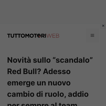
Vai
al
Menu
contenuto
Novità sullo “scandalo”
Red Bull? Adesso
emerge un nuovo
cambio di ruolo, addio
per sempre al team