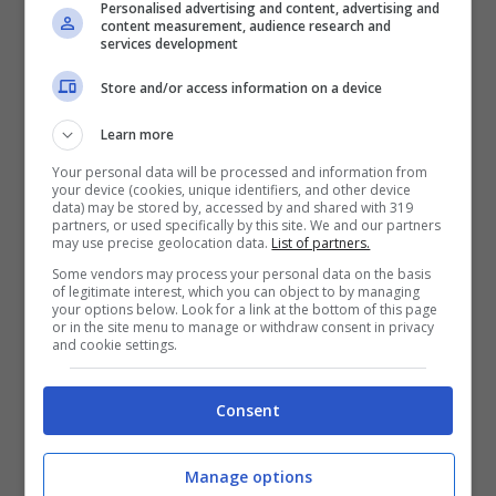
Personalised advertising and content, advertising and
content measurement, audience research and
services development
Red Bull, la dipendente
Store and/or access information on a device
dello scandalo Horner
Learn more
lascia la squadra
Your personal data will be processed and information from
your device (cookies, unique identifiers, and other device
data) may be stored by, accessed by and shared with 319
partners, or used specifically by this site. We and our partners
Il crollo della
Red
Bull
è iniziato nel
may use precise geolocation data.
List of partners.
febbraio dello scorso anno, quando venne
Some vendors may process your personal data on the basis
of legitimate interest, which you can object to by managing
your options below. Look for a link at the bottom of this page
fuori un vero e proprio scandalo di cui fu
or in the site menu to manage or withdraw consent in privacy
and cookie settings.
accusato
Christian Horner
, reo, a quanto
pare, di aver mandato dei messaggi molto
Consent
spinti ad una dipendente dell’azienda. Il
processo penale deve ancora tenersi e si
Manage options