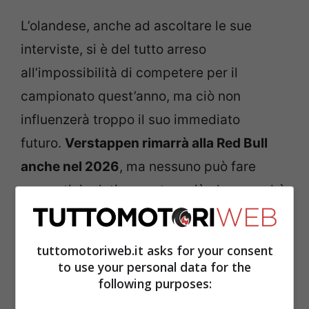
L’olandese, anche ad ascoltare le sue
interviste, si è del tutto arreso
all’impossibilità di competere per il
campionato quest’anno, ma ciò non
influenzerà troppo il suo immediato
futuro.
Verstappen rimarrà alla Red Bull
anche nel 2026
, ma nessuno può fare
pronostici relativamente a ciò che accadrà
nelle stagioni seguenti. Ciò che è certo è
che il team di Milton Keynes sta subendo
tuttomotoriweb.it asks for your consent
una rivoluzione dopo l’altra, e dopo
Adrian
to use your personal data for the
following purposes:
Newey
e
Christian Horner
, anche un’altra
figura ha scelto di cambiare aria.