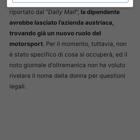
aprirà prossimamente, ma secondo quanto
riportato dal “
Daily Mail
“,
la dipendente
avrebbe lasciato l’azienda austriaca,
trovando già un nuovo ruolo del
motorsport
. Per il momento, tuttavia, non
è stato specifico di cosa si occuperà, ed il
noto giornale d’oltremanica non ha voluto
rivelare il nome della donna per questioni
legali.