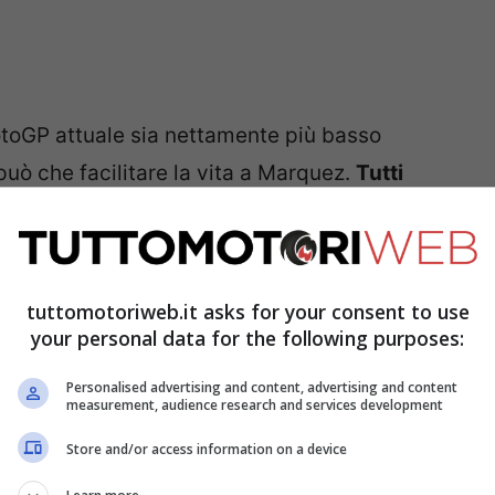
MotoGP attuale sia nettamente più basso
può che facilitare la vita a Marquez.
Tutti
e sfida tra Lorenzo e Valentino Rossi del
 discusso nella storia della top class.
dra della
Yamaha
nacquero enormi tensioni,
tuttomotoriweb.it asks for your consent to use
pilota maiorchino ha ora lodato una
your personal data for the following purposes:
n grado di fare la differenza grazie a questa
Personalised advertising and content, advertising and content
measurement, audience research and services development
Store and/or access information on a device
enzo è intelligente in ogni