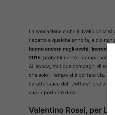
La sensazione è che il livello della 
rispetto a qualche anno fa, e ciò non 
hanno ancora negli occhi l’incredibil
2015
, probabilmente il campionato più
All’epoca, tra i due compagni di squa
che solo il tempo si è portato via. Il 
caratteristica del “Dottore”, che era i
sua importante dote.
Valentino Rossi, per Lor