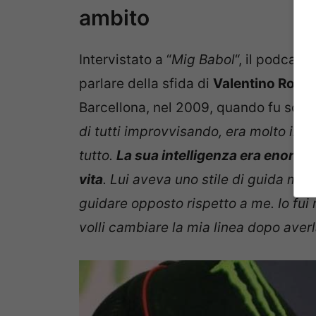
ambito
Intervistato a “
Mig Babol
“, il podcast 
parlare della sfida di
Valentino Rossi
Barcellona, nel 2009, quando fu sopr
di tutti improvvisando, era molto inte
tutto.
La sua intelligenza era enorme no
vita
. Lui aveva uno stile di guida mo
guidare opposto rispetto a me. Io fui
volli cambiare la mia linea dopo averl