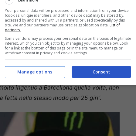
Learn more
Your personal data will be processed and information from your device
(cookies, unique identifiers, and other device data) may be stored by,
accessed by and shared with 319 partners, or used specifically by this
di
Andrea Migno
,
Jorge Lorenzo
è tornato a
site. We and our partners may use precise geolocation data.
List of
partners.
, concentrandosi sulla lezione che prese a
Some vendors may process your personal data on the basis of legitimate
interest, which you can object to by managing your options below. Look
avanzato all’ultima curva
:
“
Lui era il più forte
for a link at the bottom of this page or in the site menu to manage or
withdraw consent in privacy and cookie settings.
lligente e fluido, sapeva improvvisare in
n solo in pista, ma in tutti gli aspetti della
Manage options
Consent
lto fluido, frenava prima ed aveva un modo di
 molto ingenuo a Barcellona quella volta, non
a fatta nello stesso modo per 25 giri
“.