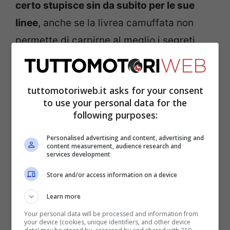
certo stupisce sin da subito per le sue
linee
, anche se la livrea camuffata non
permette di carpirne al meglio i segreti.
tuttomotoriweb.it asks for your consent
to use your personal data for the
following purposes:
Personalised advertising and content, advertising and
content measurement, audience research and
services development
Store and/or access information on a device
Learn more
L’assetto pare essere molto più classico
Your personal data will be processed and information from
rispetto a quella che conosciamo oggi, con
your device (cookies, unique identifiers, and other device