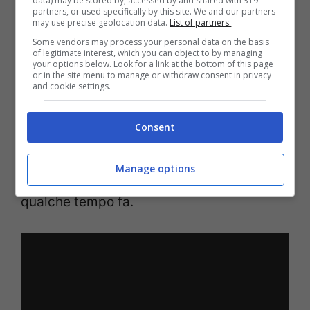
data) may be stored by, accessed by and shared with 319
partners, or used specifically by this site. We and our partners
delle somiglianze notevoli con vetture
may use precise geolocation data.
List of partners.
come la
Opel
Corsa e la
Peugeot
208, altri
Some vendors may process your personal data on the basis
of legitimate interest, which you can object to by managing
prodotti del gruppo
Stellantis
. Secondo
your options below. Look for a link at the bottom of this page
or in the site menu to manage or withdraw consent in privacy
quanto si può capire da questa immagine,
and cookie settings.
verrà ripresa la sottile firma luminosa
Consent
frontale
, con i gruppi ottici a sviluppo
orizzontale, caratteristiche che si erano
Manage options
viste sulla Pu+Ra, la Concept Car svelata
qualche tempo fa.